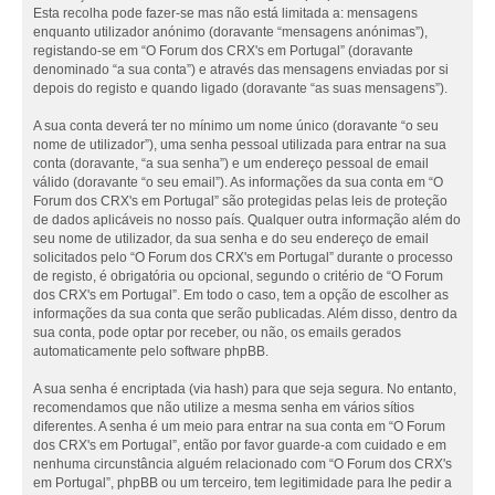
Esta recolha pode fazer-se mas não está limitada a: mensagens
enquanto utilizador anónimo (doravante “mensagens anónimas”),
registando-se em “O Forum dos CRX's em Portugal” (doravante
denominado “a sua conta”) e através das mensagens enviadas por si
depois do registo e quando ligado (doravante “as suas mensagens”).
A sua conta deverá ter no mínimo um nome único (doravante “o seu
nome de utilizador”), uma senha pessoal utilizada para entrar na sua
conta (doravante, “a sua senha”) e um endereço pessoal de email
válido (doravante “o seu email”). As informações da sua conta em “O
Forum dos CRX's em Portugal” são protegidas pelas leis de proteção
de dados aplicáveis no nosso país. Qualquer outra informação além do
seu nome de utilizador, da sua senha e do seu endereço de email
solicitados pelo “O Forum dos CRX's em Portugal” durante o processo
de registo, é obrigatória ou opcional, segundo o critério de “O Forum
dos CRX's em Portugal”. Em todo o caso, tem a opção de escolher as
informações da sua conta que serão publicadas. Além disso, dentro da
sua conta, pode optar por receber, ou não, os emails gerados
automaticamente pelo software phpBB.
A sua senha é encriptada (via hash) para que seja segura. No entanto,
recomendamos que não utilize a mesma senha em vários sítios
diferentes. A senha é um meio para entrar na sua conta em “O Forum
dos CRX's em Portugal”, então por favor guarde-a com cuidado e em
nenhuma circunstância alguém relacionado com “O Forum dos CRX's
em Portugal”, phpBB ou um terceiro, tem legitimidade para lhe pedir a