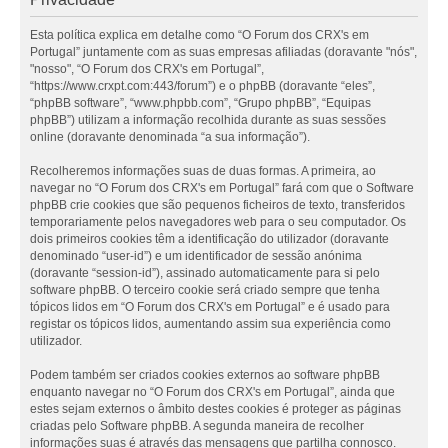
Esta política explica em detalhe como “O Forum dos CRX's em
Portugal” juntamente com as suas empresas afiliadas (doravante "nós",
"nosso", “O Forum dos CRX's em Portugal”,
“https://www.crxpt.com:443/forum”) e o phpBB (doravante “eles”,
“phpBB software”, “www.phpbb.com”, “Grupo phpBB”, “Equipas
phpBB”) utilizam a informação recolhida durante as suas sessões
online (doravante denominada “a sua informação”).
Recolheremos informações suas de duas formas. A primeira, ao
navegar no “O Forum dos CRX's em Portugal” fará com que o Software
phpBB crie cookies que são pequenos ficheiros de texto, transferidos
temporariamente pelos navegadores web para o seu computador. Os
dois primeiros cookies têm a identificação do utilizador (doravante
denominado “user-id”) e um identificador de sessão anónima
(doravante “session-id”), assinado automaticamente para si pelo
software phpBB. O terceiro cookie será criado sempre que tenha
tópicos lidos em “O Forum dos CRX's em Portugal” e é usado para
registar os tópicos lidos, aumentando assim sua experiência como
utilizador.
Podem também ser criados cookies externos ao software phpBB
enquanto navegar no “O Forum dos CRX's em Portugal”, ainda que
estes sejam externos o âmbito destes cookies é proteger as páginas
criadas pelo Software phpBB. A segunda maneira de recolher
informações suas é através das mensagens que partilha connosco.