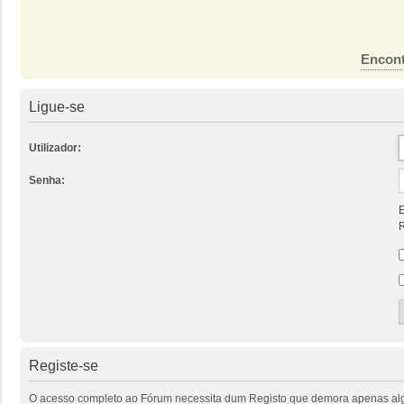
Encont
Ligue-se
Utilizador:
Senha:
E
R
Registe-se
O acesso completo ao Fórum necessita dum Registo que demora apenas alguns