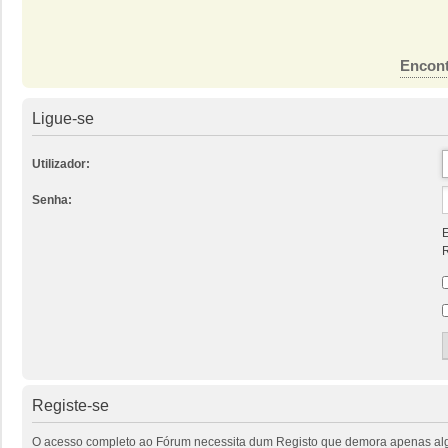
Encont
Ligue-se
Utilizador:
Senha:
E
R
Registe-se
O acesso completo ao Fórum necessita dum Registo que demora apenas alguns