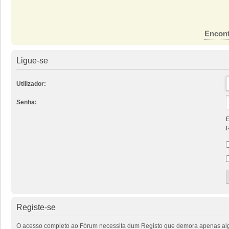
Encont
Ligue-se
Utilizador:
Senha:
E
R
Registe-se
O acesso completo ao Fórum necessita dum Registo que demora apenas alguns