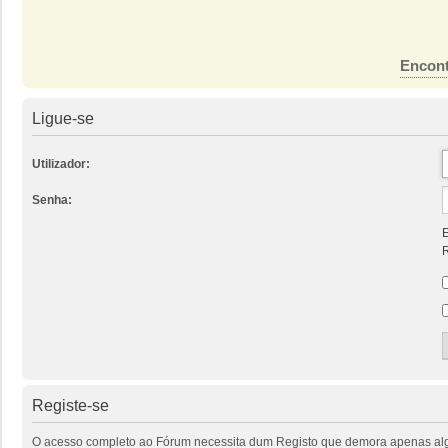
Encont
Ligue-se
Utilizador:
Senha:
E
R
Registe-se
O acesso completo ao Fórum necessita dum Registo que demora apenas alguns