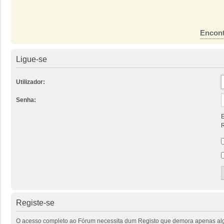
Encont
Ligue-se
Utilizador:
Senha:
E
R
Registe-se
O acesso completo ao Fórum necessita dum Registo que demora apenas alguns