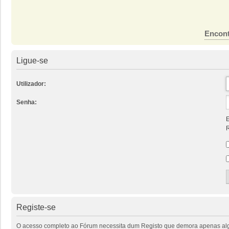
Encont
Ligue-se
Utilizador:
Senha:
E
R
Registe-se
O acesso completo ao Fórum necessita dum Registo que demora apenas alguns