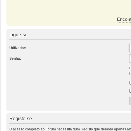
Encont
Ligue-se
Utilizador:
Senha:
E
R
Registe-se
O acesso completo ao Fórum necessita dum Registo que demora apenas alguns