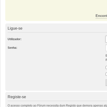
Encont
Ligue-se
Utilizador:
Senha:
E
R
Registe-se
O acesso completo ao Fórum necessita dum Registo que demora apenas alguns