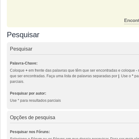
Encont
Pesquisar
Pesquisar
Palavra-Chave:
Coloque
+
em frente das palavras que têm que ser encontradas e coloque
-
que ser encontradas. Faça uma lista de palavras separadas por
|
. Use o
*
par
parciais.
Pesquisar por autor:
Use * para resultados parciais
Opções de pesquisa
Pesquisar nos Fóruns:
Selecione o Fórum ou os Fóruns em que deseja pesquisar. Para ser mais ráp