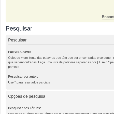
Encont
Pesquisar
Pesquisar
Palavra-Chave:
Coloque
+
em frente das palavras que têm que ser encontradas e coloque
-
que ser encontradas. Faça uma lista de palavras separadas por
|
. Use o
*
par
parciais.
Pesquisar por autor:
Use * para resultados parciais
Opções de pesquisa
Pesquisar nos Fóruns:
Selecione o Fórum ou os Fóruns em que deseja pesquisar. Para ser mais ráp