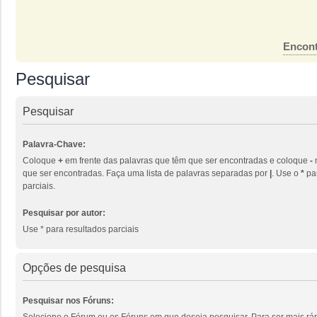
Encont
Pesquisar
Pesquisar
Palavra-Chave:
Coloque
+
em frente das palavras que têm que ser encontradas e coloque
-
que ser encontradas. Faça uma lista de palavras separadas por
|
. Use o
*
par
parciais.
Pesquisar por autor:
Use * para resultados parciais
Opções de pesquisa
Pesquisar nos Fóruns:
Selecione o Fórum ou os Fóruns em que deseja pesquisar. Para ser mais ráp