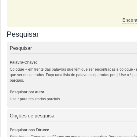
Encont
Pesquisar
Pesquisar
Palavra-Chave:
Coloque
+
em frente das palavras que têm que ser encontradas e coloque
-
que ser encontradas. Faça uma lista de palavras separadas por
|
. Use o
*
par
parciais.
Pesquisar por autor:
Use * para resultados parciais
Opções de pesquisa
Pesquisar nos Fóruns:
Selecione o Fórum ou os Fóruns em que deseja pesquisar. Para ser mais ráp