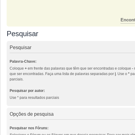
Encont
Pesquisar
Pesquisar
Palavra-Chave:
Coloque
+
em frente das palavras que têm que ser encontradas e coloque
-
que ser encontradas. Faça uma lista de palavras separadas por
|
. Use o
*
par
parciais.
Pesquisar por autor:
Use * para resultados parciais
Opções de pesquisa
Pesquisar nos Fóruns:
Selecione o Fórum ou os Fóruns em que deseja pesquisar. Para ser mais ráp