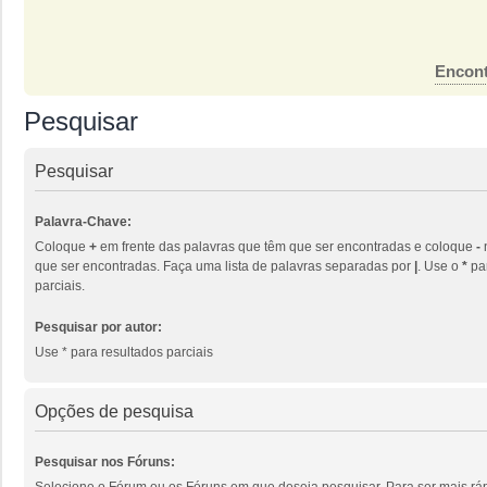
Encont
Pesquisar
Pesquisar
Palavra-Chave:
Coloque
+
em frente das palavras que têm que ser encontradas e coloque
-
que ser encontradas. Faça uma lista de palavras separadas por
|
. Use o
*
par
parciais.
Pesquisar por autor:
Use * para resultados parciais
Opções de pesquisa
Pesquisar nos Fóruns:
Selecione o Fórum ou os Fóruns em que deseja pesquisar. Para ser mais ráp