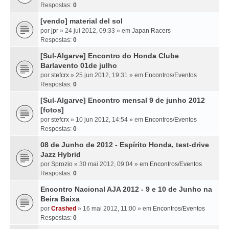
Respostas:
0
[vendo] material del sol
por
jpr
» 24 jul 2012, 09:33 » em
Japan Racers
Respostas:
0
[Sul-Algarve] Encontro do Honda Clube
Barlavento 01de julho
por
stefcrx
» 25 jun 2012, 19:31 » em
Encontros/Eventos
Respostas:
0
[Sul-Algarve] Encontro mensal 9 de junho 2012
[fotos]
por
stefcrx
» 10 jun 2012, 14:54 » em
Encontros/Eventos
Respostas:
0
08 de Junho de 2012 - Espírito Honda, test-drive
Jazz Hybrid
por
Sprozio
» 30 mai 2012, 09:04 » em
Encontros/Eventos
Respostas:
0
Encontro Nacional AJA 2012 - 9 e 10 de Junho na
Beira Baixa
por
Crashed
» 16 mai 2012, 11:00 » em
Encontros/Eventos
Respostas:
0