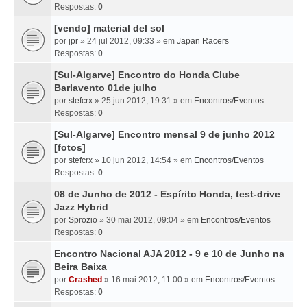
Respostas:
0
[vendo] material del sol
por
jpr
» 24 jul 2012, 09:33 » em
Japan Racers
Respostas:
0
[Sul-Algarve] Encontro do Honda Clube
Barlavento 01de julho
por
stefcrx
» 25 jun 2012, 19:31 » em
Encontros/Eventos
Respostas:
0
[Sul-Algarve] Encontro mensal 9 de junho 2012
[fotos]
por
stefcrx
» 10 jun 2012, 14:54 » em
Encontros/Eventos
Respostas:
0
08 de Junho de 2012 - Espírito Honda, test-drive
Jazz Hybrid
por
Sprozio
» 30 mai 2012, 09:04 » em
Encontros/Eventos
Respostas:
0
Encontro Nacional AJA 2012 - 9 e 10 de Junho na
Beira Baixa
por
Crashed
» 16 mai 2012, 11:00 » em
Encontros/Eventos
Respostas:
0