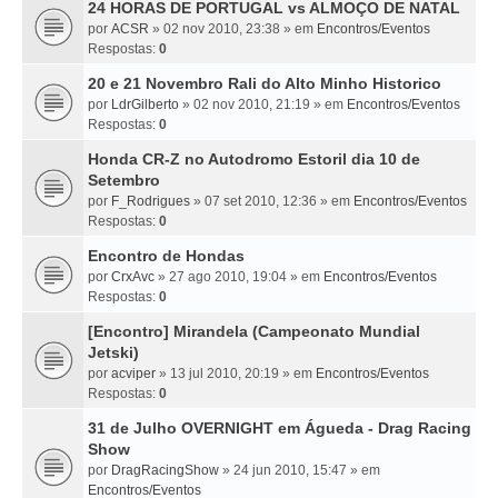
24 HORAS DE PORTUGAL vs ALMOÇO DE NATAL
por
ACSR
» 02 nov 2010, 23:38 » em
Encontros/Eventos
Respostas:
0
20 e 21 Novembro Rali do Alto Minho Historico
por
LdrGilberto
» 02 nov 2010, 21:19 » em
Encontros/Eventos
Respostas:
0
Honda CR-Z no Autodromo Estoril dia 10 de
Setembro
por
F_Rodrigues
» 07 set 2010, 12:36 » em
Encontros/Eventos
Respostas:
0
Encontro de Hondas
por
CrxAvc
» 27 ago 2010, 19:04 » em
Encontros/Eventos
Respostas:
0
[Encontro] Mirandela (Campeonato Mundial
Jetski)
por
acviper
» 13 jul 2010, 20:19 » em
Encontros/Eventos
Respostas:
0
31 de Julho OVERNIGHT em Águeda - Drag Racing
Show
por
DragRacingShow
» 24 jun 2010, 15:47 » em
Encontros/Eventos