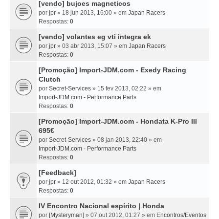
[vendo] bujoes magneticos
por
jpr
» 18 jun 2013, 16:00 » em
Japan Racers
Respostas:
0
[vendo] volantes eg vti integra ek
por
jpr
» 03 abr 2013, 15:07 » em
Japan Racers
Respostas:
0
[Promoção] Import-JDM.com - Exedy Racing
Clutch
por
Secret-Services
» 15 fev 2013, 02:22 » em
Import-JDM.com - Performance Parts
Respostas:
0
[Promoção] Import-JDM.com - Hondata K-Pro III
695€
por
Secret-Services
» 08 jan 2013, 22:40 » em
Import-JDM.com - Performance Parts
Respostas:
0
[Feedback]
por
jpr
» 12 out 2012, 01:32 » em
Japan Racers
Respostas:
0
IV Encontro Nacional espírito | Honda
por
[Mysteryman]
» 07 out 2012, 01:27 » em
Encontros/Eventos