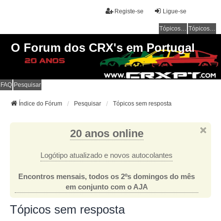
Registe-se
Ligue-se
Tópicos sem resposta
Tópicos ativos
O Forum dos CRX's em Portugal
FAQ
Pesquisar
Índice do Fórum
Pesquisar
Tópicos sem resposta
20 anos online
Logótipo atualizado e novos autocolantes
Encontros mensais, todos os 2ºs domingos do mês
em conjunto com o AJA
Tópicos sem resposta