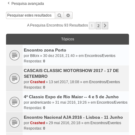
Pesquisa avançada
Pesquisar
Pesquisa Avançada
1
2
Próximo
A Pesquisa Encontrou 93 Resultados
Tópicos
Encontro zona Porto
por
Btfcrx
» 30 dez 2018, 21:40 » em
Encontros/Eventos
Respostas:
0
CASCAIS CLASSIC MOTORSHOW 2017 - 17 DE
SETEMBRO
por
Crashed
» 13 set 2017, 18:08 » em
Encontros/Eventos
Respostas:
0
4ª Classic Expo de Rio Maior -- 4 e 5 de Junho
por
andrericardo
» 31 mai 2016, 19:26 » em
Encontros/Eventos
Respostas:
0
Encontro Nacional AJA 2016 - Lisboa - 11 Junho
por
Crashed
» 29 mai 2016, 20:18 » em
Encontros/Eventos
Respostas:
0