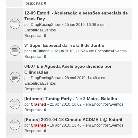
Respostas:
0
12-09 Estoril - Aceleração e sessões especiais de
Track Day
por
DragRacingShow
» 15 jun 2010, 16:06 » em
Encontros/Eventos
Respostas:
0
3ª Super Especial da Trofa 6 de Junho
por
LdrGilberto
» 02 jun 2010, 21:52 » em
Encontros/Eventos
Respostas:
0
04/07 Em Águeda Aceleração dividida por
Cilindradas
por
DragRacingShow
» 28 mai 2010, 14:48 » em
Encontros/Eventos
Respostas:
0
[Informo] Tuning Party - 1 e 2 Maio - Batalha
por
Crashed
» 21 abr 2010, 10:02 » em
Encontros/Eventos
Respostas:
0
[Fotos] 2010-04-18 Circuito ACDME 1 @ Estoril
por
Crashed
» 19 abr 2010, 13:46 » em
Encontros/Eventos
Respostas:
0