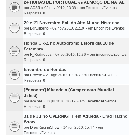
24 HORAS DE PORTUGAL vs ALMOÇO DE NATAL
por
ACSR
» 02 nov 2010, 23:38 » em
Encontros/Eventos
Respostas:
0
20 e 21 Novembro Rali do Alto Minho Historico
por
LdrGilberto
» 02 nov 2010, 21:19 » em
Encontros/Eventos
Respostas:
0
Honda CR-Z no Autodromo Estoril dia 10 de
Setembro
por
F_Rodrigues
» 07 set 2010, 12:36 » em
Encontros/Eventos
Respostas:
0
Encontro de Hondas
por
CrxAvc
» 27 ago 2010, 19:04 » em
Encontros/Eventos
Respostas:
0
[Encontro] Mirandela (Campeonato Mundial
Jetski)
por
acviper
» 13 jul 2010, 20:19 » em
Encontros/Eventos
Respostas:
0
31 de Julho OVERNIGHT em Águeda - Drag Racing
Show
por
DragRacingShow
» 24 jun 2010, 15:47 » em
Encontros/Eventos