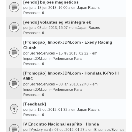
[vendo] bujoes magneticos
por
jpr
» 18 jun 2013, 16:00 » em
Japan Racers
Respostas:
0
[vendo] volantes eg vti integra ek
por
jpr
» 03 abr 2013, 15:07 » em
Japan Racers
Respostas:
0
[Promoção] Import-JDM.com - Exedy Racing
Clutch
por
Secret-Services
» 15 fev 2013, 02:22 » em
Import-JDM.com - Performance Parts
Respostas:
0
[Promoção] Import-JDM.com - Hondata K-Pro III
695€
por
Secret-Services
» 08 jan 2013, 22:40 » em
Import-JDM.com - Performance Parts
Respostas:
0
[Feedback]
por
jpr
» 12 out 2012, 01:32 » em
Japan Racers
Respostas:
0
IV Encontro Nacional espírito | Honda
por
[Mysteryman]
» 07 out 2012, 01:27 » em
Encontros/Eventos