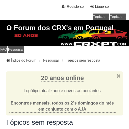
Registe-se
Ligue-se
Tópicos sem resposta
Tópicos ativos
O Forum dos CRX's em Portugal
FAQ
Pesquisar
Índice do Fórum
Pesquisar
Tópicos sem resposta
20 anos online
Logótipo atualizado e novos autocolantes
Encontros mensais, todos os 2ºs domingos do mês
em conjunto com o AJA
Tópicos sem resposta