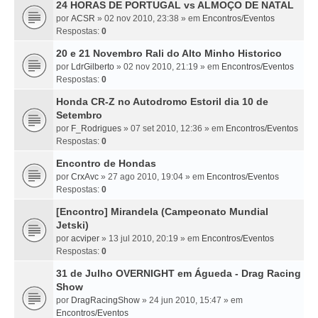
24 HORAS DE PORTUGAL vs ALMOÇO DE NATAL
por
ACSR
» 02 nov 2010, 23:38 » em
Encontros/Eventos
Respostas:
0
20 e 21 Novembro Rali do Alto Minho Historico
por
LdrGilberto
» 02 nov 2010, 21:19 » em
Encontros/Eventos
Respostas:
0
Honda CR-Z no Autodromo Estoril dia 10 de
Setembro
por
F_Rodrigues
» 07 set 2010, 12:36 » em
Encontros/Eventos
Respostas:
0
Encontro de Hondas
por
CrxAvc
» 27 ago 2010, 19:04 » em
Encontros/Eventos
Respostas:
0
[Encontro] Mirandela (Campeonato Mundial
Jetski)
por
acviper
» 13 jul 2010, 20:19 » em
Encontros/Eventos
Respostas:
0
31 de Julho OVERNIGHT em Águeda - Drag Racing
Show
por
DragRacingShow
» 24 jun 2010, 15:47 » em
Encontros/Eventos