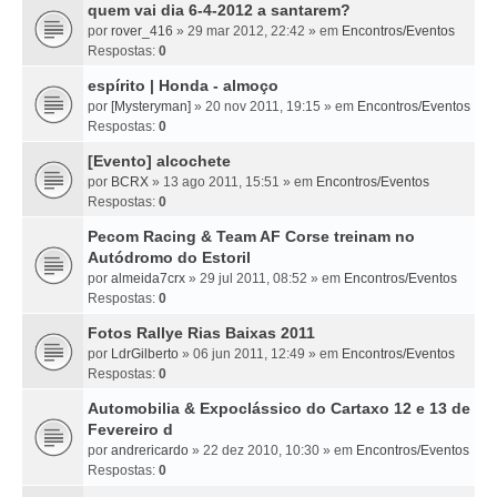
quem vai dia 6-4-2012 a santarem?
por
rover_416
» 29 mar 2012, 22:42 » em
Encontros/Eventos
Respostas:
0
espírito | Honda - almoço
por
[Mysteryman]
» 20 nov 2011, 19:15 » em
Encontros/Eventos
Respostas:
0
[Evento] alcochete
por
BCRX
» 13 ago 2011, 15:51 » em
Encontros/Eventos
Respostas:
0
Pecom Racing & Team AF Corse treinam no
Autódromo do Estoril
por
almeida7crx
» 29 jul 2011, 08:52 » em
Encontros/Eventos
Respostas:
0
Fotos Rallye Rias Baixas 2011
por
LdrGilberto
» 06 jun 2011, 12:49 » em
Encontros/Eventos
Respostas:
0
Automobilia & Expoclássico do Cartaxo 12 e 13 de
Fevereiro d
por
andrericardo
» 22 dez 2010, 10:30 » em
Encontros/Eventos
Respostas:
0