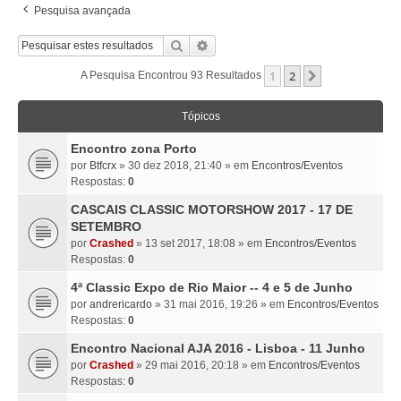
Pesquisa avançada
Pesquisar
Pesquisa Avançada
1
2
Próximo
A Pesquisa Encontrou 93 Resultados
Tópicos
Encontro zona Porto
por
Btfcrx
» 30 dez 2018, 21:40 » em
Encontros/Eventos
Respostas:
0
CASCAIS CLASSIC MOTORSHOW 2017 - 17 DE
SETEMBRO
por
Crashed
» 13 set 2017, 18:08 » em
Encontros/Eventos
Respostas:
0
4ª Classic Expo de Rio Maior -- 4 e 5 de Junho
por
andrericardo
» 31 mai 2016, 19:26 » em
Encontros/Eventos
Respostas:
0
Encontro Nacional AJA 2016 - Lisboa - 11 Junho
por
Crashed
» 29 mai 2016, 20:18 » em
Encontros/Eventos
Respostas:
0