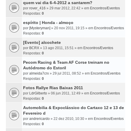
quem vai dia 6-4-2012 a santarem?
por
rover_416
» 29 mar 2012, 22:42 » em
Encontros/Eventos
Respostas:
0
espírito | Honda - almoço
por
[Mysteryman]
» 20 nov 2011, 19:15 » em
Encontros/Eventos
Respostas:
0
[Evento] alcochete
por
BCRX
» 13 ago 2011, 15:51 » em
Encontros/Eventos
Respostas:
0
Pecom Racing & Team AF Corse treinam no
Autódromo do Estoril
por
almeida7crx
» 29 jul 2011, 08:52 » em
Encontros/Eventos
Respostas:
0
Fotos Rallye Rias Baixas 2011
por
LdrGilberto
» 06 jun 2011, 12:49 » em
Encontros/Eventos
Respostas:
0
Automobilia & Expoclássico do Cartaxo 12 e 13 de
Fevereiro d
por
andrericardo
» 22 dez 2010, 10:30 » em
Encontros/Eventos
Respostas:
0