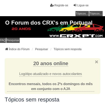
Registe-se
Ligue-se
Tópicos sem resposta
Tópicos ativos
O Forum dos CRX's em Portugal
FAQ
Pesquisar
Índice do Fórum
Pesquisar
Tópicos sem resposta
20 anos online
Logótipo atualizado e novos autocolantes
Encontros mensais, todos os 2ºs domingos do mês
em conjunto com o AJA
Tópicos sem resposta