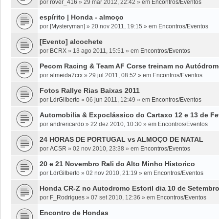
por
rover_416
»
29 mar 2012, 22:42
» em
Encontros/Eventos
espírito | Honda - almoço
por
[Mysteryman]
»
20 nov 2011, 19:15
» em
Encontros/Eventos
[Evento] alcochete
por
BCRX
»
13 ago 2011, 15:51
» em
Encontros/Eventos
Pecom Racing & Team AF Corse treinam no Autódromo
por
almeida7crx
»
29 jul 2011, 08:52
» em
Encontros/Eventos
Fotos Rallye Rias Baixas 2011
por
LdrGilberto
»
06 jun 2011, 12:49
» em
Encontros/Eventos
Automobilia & Expoclássico do Cartaxo 12 e 13 de Fe
por
andrericardo
»
22 dez 2010, 10:30
» em
Encontros/Eventos
24 HORAS DE PORTUGAL vs ALMOÇO DE NATAL
por
ACSR
»
02 nov 2010, 23:38
» em
Encontros/Eventos
20 e 21 Novembro Rali do Alto Minho Historico
por
LdrGilberto
»
02 nov 2010, 21:19
» em
Encontros/Eventos
Honda CR-Z no Autodromo Estoril dia 10 de Setembr
por
F_Rodrigues
»
07 set 2010, 12:36
» em
Encontros/Eventos
Encontro de Hondas