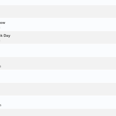
how
s
ck Day
s
s
s