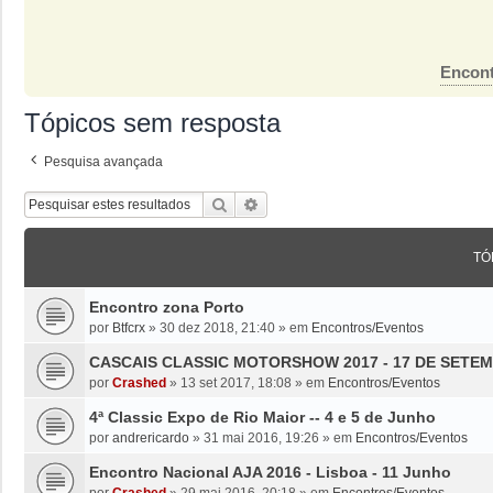
Encont
Tópicos sem resposta
Pesquisa avançada
Pesquisar
Pesquisa Avançada
TÓ
Encontro zona Porto
por
Btfcrx
»
30 dez 2018, 21:40
» em
Encontros/Eventos
CASCAIS CLASSIC MOTORSHOW 2017 - 17 DE SETE
por
Crashed
»
13 set 2017, 18:08
» em
Encontros/Eventos
4ª Classic Expo de Rio Maior -- 4 e 5 de Junho
por
andrericardo
»
31 mai 2016, 19:26
» em
Encontros/Eventos
Encontro Nacional AJA 2016 - Lisboa - 11 Junho
por
Crashed
»
29 mai 2016, 20:18
» em
Encontros/Eventos