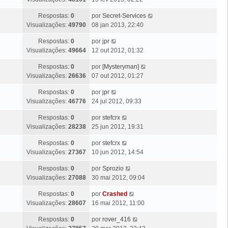
m
e
a
m
t
a
n
g
Ú
Respostas:
0
por
Secret-Services
i
M
s
e
l
Visualizações:
49790
08 jan 2013, 22:40
m
e
a
m
t
a
n
g
Ú
Respostas:
0
por
jpr
i
M
s
e
l
Visualizações:
49664
12 out 2012, 01:32
m
e
a
m
t
a
n
g
Ú
Respostas:
0
por
[Mysteryman]
i
M
s
e
l
Visualizações:
26636
07 out 2012, 01:27
m
e
a
m
t
a
n
g
Ú
Respostas:
0
por
jpr
i
M
s
e
l
Visualizações:
46776
24 jul 2012, 09:33
m
e
a
m
t
a
n
g
Ú
Respostas:
0
por
stefcrx
i
M
s
e
l
Visualizações:
28238
25 jun 2012, 19:31
m
e
a
m
t
a
n
g
Ú
Respostas:
0
por
stefcrx
i
M
s
e
l
Visualizações:
27367
10 jun 2012, 14:54
m
e
a
m
t
a
n
g
Ú
Respostas:
0
por
Sprozio
i
M
s
e
l
Visualizações:
27088
30 mai 2012, 09:04
m
e
a
m
t
a
n
g
Ú
Respostas:
0
por
Crashed
i
M
s
e
l
Visualizações:
28607
16 mai 2012, 11:00
m
e
a
m
t
a
n
g
Ú
Respostas:
0
por
rover_416
i
M
s
e
l