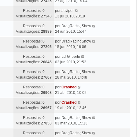
l
Visualizações:
27425
27 ago 2010, 19:04
m
e
a
m
t
a
n
g
Ú
Respostas:
0
por
acviper
i
M
s
e
l
Visualizações:
27543
13 jul 2010, 20:19
m
e
a
m
t
a
n
g
Ú
Respostas:
0
por
DragRacingShow
i
M
s
e
l
Visualizações:
28989
24 jun 2010, 15:47
m
e
a
m
t
a
n
g
Ú
Respostas:
0
por
DragRacingShow
i
M
s
e
l
Visualizações:
27205
15 jun 2010, 16:06
m
e
a
m
t
a
n
g
Ú
Respostas:
0
por
LdrGilberto
i
M
s
e
l
Visualizações:
26845
02 jun 2010, 21:52
m
e
a
m
t
a
n
g
Ú
Respostas:
0
por
DragRacingShow
i
M
s
e
l
Visualizações:
27607
28 mai 2010, 14:48
m
e
a
m
t
a
n
g
Ú
Respostas:
0
por
Crashed
i
M
s
e
l
Visualizações:
26908
21 abr 2010, 10:02
m
e
a
m
t
a
n
g
Ú
Respostas:
0
por
Crashed
i
M
s
e
l
Visualizações:
26967
19 abr 2010, 13:46
m
e
a
m
t
a
n
g
Ú
Respostas:
0
por
DragRacingShow
i
M
s
e
l
Visualizações:
27853
03 mar 2010, 15:13
m
e
a
m
t
a
n
g
Ú
Respostas:
0
por
DragRacingShow
i
M
s