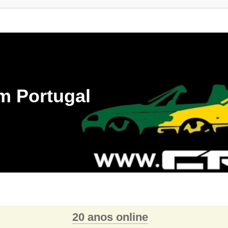
m Portugal
20 anos online