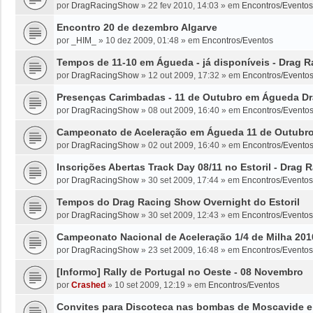
por
DragRacingShow
»
22 fev 2010, 14:03
» em
Encontros/Eventos
Encontro 20 de dezembro Algarve
por
_HIM_
»
10 dez 2009, 01:48
» em
Encontros/Eventos
Tempos de 11-10 em Águeda - já disponíveis - Drag R
por
DragRacingShow
»
12 out 2009, 17:32
» em
Encontros/Evento
Presenças Carimbadas - 11 de Outubro em Águeda Dr
por
DragRacingShow
»
08 out 2009, 16:40
» em
Encontros/Evento
Campeonato de Aceleração em Águeda 11 de Outubro
por
DragRacingShow
»
02 out 2009, 16:40
» em
Encontros/Evento
Inscrições Abertas Track Day 08/11 no Estoril - Drag 
por
DragRacingShow
»
30 set 2009, 17:44
» em
Encontros/Eventos
Tempos do Drag Racing Show Overnight do Estoril
por
DragRacingShow
»
30 set 2009, 12:43
» em
Encontros/Eventos
Campeonato Nacional de Aceleração 1/4 de Milha 20
por
DragRacingShow
»
23 set 2009, 16:48
» em
Encontros/Eventos
[Informo] Rally de Portugal no Oeste - 08 Novembro
por
Crashed
»
10 set 2009, 12:19
» em
Encontros/Eventos
Convites para Discoteca nas bombas de Moscavide e 