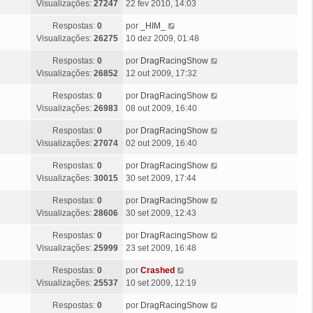
e
l
Visualizações:
27247
22 fev 2010, 14:03
m
e
a
m
t
a
n
g
Ú
Respostas:
0
por
_HIM_
i
M
s
e
l
Visualizações:
26275
10 dez 2009, 01:48
m
e
a
m
t
a
n
g
Ú
Respostas:
0
por
DragRacingShow
i
M
s
e
l
Visualizações:
26852
12 out 2009, 17:32
m
e
a
m
t
a
n
g
Ú
Respostas:
0
por
DragRacingShow
i
M
s
e
l
Visualizações:
26983
08 out 2009, 16:40
m
e
a
m
t
a
n
g
Ú
Respostas:
0
por
DragRacingShow
i
M
s
e
l
Visualizações:
27074
02 out 2009, 16:40
m
e
a
m
t
a
n
g
Ú
Respostas:
0
por
DragRacingShow
i
M
s
e
l
Visualizações:
30015
30 set 2009, 17:44
m
e
a
m
t
a
n
g
Ú
Respostas:
0
por
DragRacingShow
i
M
s
e
l
Visualizações:
28606
30 set 2009, 12:43
m
e
a
m
t
a
n
g
Ú
Respostas:
0
por
DragRacingShow
i
M
s
e
l
Visualizações:
25999
23 set 2009, 16:48
m
e
a
m
t
a
n
g
Ú
Respostas:
0
por
Crashed
i
M
s
e
l
Visualizações:
25537
10 set 2009, 12:19
m
e
a
m
t
a
n
g
Ú
Respostas:
0
por
DragRacingShow
i
M
s