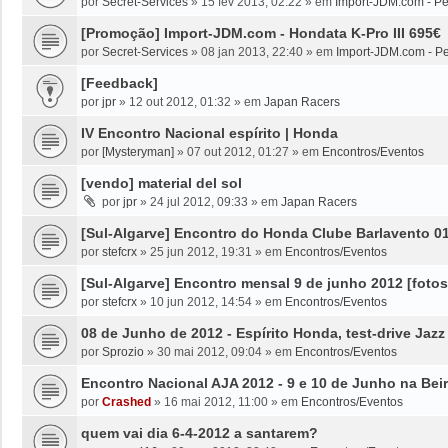
por
Secret-Services
»
15 fev 2013, 02:22
» em
Import-JDM.com - Pe
[Promoção] Import-JDM.com - Hondata K-Pro III 695€
por
Secret-Services
»
08 jan 2013, 22:40
» em
Import-JDM.com - Pe
[Feedback]
por
jpr
»
12 out 2012, 01:32
» em
Japan Racers
IV Encontro Nacional espírito | Honda
por
[Mysteryman]
»
07 out 2012, 01:27
» em
Encontros/Eventos
[vendo] material del sol
por
jpr
»
24 jul 2012, 09:33
» em
Japan Racers
[Sul-Algarve] Encontro do Honda Clube Barlavento 0
por
stefcrx
»
25 jun 2012, 19:31
» em
Encontros/Eventos
[Sul-Algarve] Encontro mensal 9 de junho 2012 [fotos
por
stefcrx
»
10 jun 2012, 14:54
» em
Encontros/Eventos
08 de Junho de 2012 - Espírito Honda, test-drive Jazz
por
Sprozio
»
30 mai 2012, 09:04
» em
Encontros/Eventos
Encontro Nacional AJA 2012 - 9 e 10 de Junho na Bei
por
Crashed
»
16 mai 2012, 11:00
» em
Encontros/Eventos
quem vai dia 6-4-2012 a santarem?