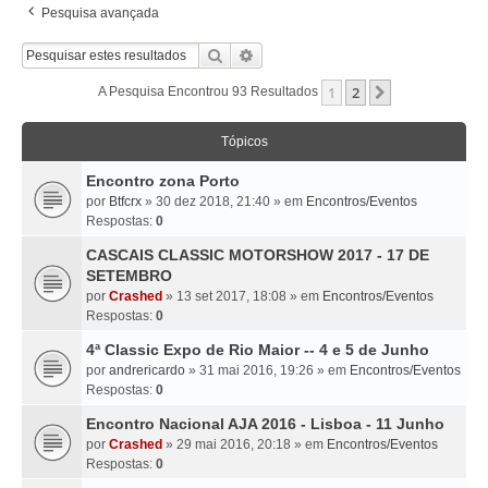
Pesquisa avançada
Pesquisar
Pesquisa Avançada
1
2
Próximo
A Pesquisa Encontrou 93 Resultados
Tópicos
Encontro zona Porto
por
Btfcrx
» 30 dez 2018, 21:40 » em
Encontros/Eventos
Respostas:
0
CASCAIS CLASSIC MOTORSHOW 2017 - 17 DE
SETEMBRO
por
Crashed
» 13 set 2017, 18:08 » em
Encontros/Eventos
Respostas:
0
4ª Classic Expo de Rio Maior -- 4 e 5 de Junho
por
andrericardo
» 31 mai 2016, 19:26 » em
Encontros/Eventos
Respostas:
0
Encontro Nacional AJA 2016 - Lisboa - 11 Junho
por
Crashed
» 29 mai 2016, 20:18 » em
Encontros/Eventos
Respostas:
0