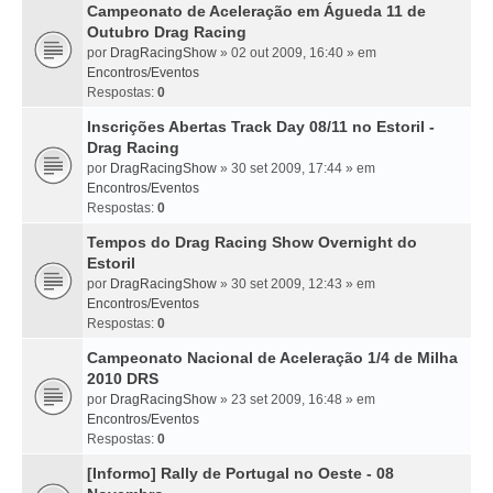
Campeonato de Aceleração em Águeda 11 de
Outubro Drag Racing
por
DragRacingShow
» 02 out 2009, 16:40 » em
Encontros/Eventos
Respostas:
0
Inscrições Abertas Track Day 08/11 no Estoril -
Drag Racing
por
DragRacingShow
» 30 set 2009, 17:44 » em
Encontros/Eventos
Respostas:
0
Tempos do Drag Racing Show Overnight do
Estoril
por
DragRacingShow
» 30 set 2009, 12:43 » em
Encontros/Eventos
Respostas:
0
Campeonato Nacional de Aceleração 1/4 de Milha
2010 DRS
por
DragRacingShow
» 23 set 2009, 16:48 » em
Encontros/Eventos
Respostas:
0
[Informo] Rally de Portugal no Oeste - 08