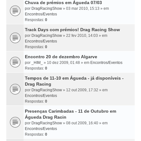
Chuva de prémios em Águeda 07/03
por
DragRacingShow
» 03 mar 2010, 15:13 » em
Encontros/Eventos
Respostas:
0
Track Days com prémios! Drag Racing Show
por
DragRacingShow
» 22 fev 2010, 14:03 » em
Encontros/Eventos
Respostas:
0
Encontro 20 de dezembro Algarve
por
_HIM_
» 10 dez 2009, 01:48 » em
Encontros/Eventos
Respostas:
0
Tempos de 11-10 em Águeda - já disponíveis -
Drag Racing
por
DragRacingShow
» 12 out 2009, 17:32 » em
Encontros/Eventos
Respostas:
0
Presenças Carimbadas - 11 de Outubro em
Águeda Drag Racin
por
DragRacingShow
» 08 out 2009, 16:40 » em
Encontros/Eventos
Respostas:
0