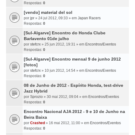
Respostas:
0
[vendo] material del sol
por
jpr
» 24 jul 2012, 09:33 » em
Japan Racers
Respostas:
0
[Sul-Algarve] Encontro do Honda Clube
Barlavento 01de julho
por
stefcrx
» 25 jun 2012, 19:31 » em
Encontros/Eventos
Respostas:
0
[Sul-Algarve] Encontro mensal 9 de junho 2012
[fotos]
por
stefcrx
» 10 jun 2012, 14:54 » em
Encontros/Eventos
Respostas:
0
08 de Junho de 2012 - Espírito Honda, test-drive
Jazz Hybrid
por
Sprozio
» 30 mai 2012, 09:04 » em
Encontros/Eventos
Respostas:
0
Encontro Nacional AJA 2012 - 9 e 10 de Junho na
Beira Baixa
por
Crashed
» 16 mai 2012, 11:00 » em
Encontros/Eventos
Respostas:
0