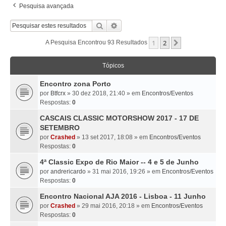
Pesquisa avançada
Pesquisar
Pesquisa Avançada
1
2
Próximo
A Pesquisa Encontrou 93 Resultados
Tópicos
Encontro zona Porto
por
Btfcrx
» 30 dez 2018, 21:40 » em
Encontros/Eventos
Respostas:
0
CASCAIS CLASSIC MOTORSHOW 2017 - 17 DE
SETEMBRO
por
Crashed
» 13 set 2017, 18:08 » em
Encontros/Eventos
Respostas:
0
4ª Classic Expo de Rio Maior -- 4 e 5 de Junho
por
andrericardo
» 31 mai 2016, 19:26 » em
Encontros/Eventos
Respostas:
0
Encontro Nacional AJA 2016 - Lisboa - 11 Junho
por
Crashed
» 29 mai 2016, 20:18 » em
Encontros/Eventos
Respostas:
0