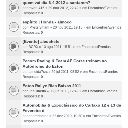
quem vai dia 6-4-2012 a santarem?
por
rover_416
» 29 mar 2012, 22:42 » em
Encontros/Eventos
Respostas:
0
espírito | Honda - almoço
por
[Mysteryman]
» 20 nov 2011, 19:15 » em
Encontros/Eventos
Respostas:
0
[Evento] alcochete
por
BCRX
» 13 ago 2011, 15:51 » em
Encontros/Eventos
Respostas:
0
Pecom Racing & Team AF Corse treinam no
Autódromo do Estoril
por
almeida7crx
» 29 jul 2011, 08:52 » em
Encontros/Eventos
Respostas:
0
Fotos Rallye Rias Baixas 2011
por
LdrGilberto
» 06 jun 2011, 12:49 » em
Encontros/Eventos
Respostas:
0
Automobilia & Expoclássico do Cartaxo 12 e 13 de
Fevereiro d
por
andrericardo
» 22 dez 2010, 10:30 » em
Encontros/Eventos
Respostas:
0