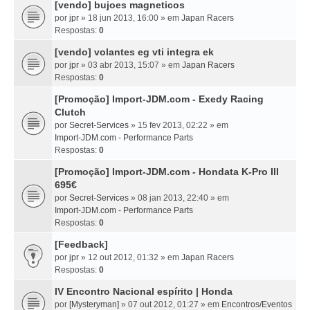
[vendo] bujoes magneticos
por
jpr
» 18 jun 2013, 16:00 » em
Japan Racers
Respostas:
0
[vendo] volantes eg vti integra ek
por
jpr
» 03 abr 2013, 15:07 » em
Japan Racers
Respostas:
0
[Promoção] Import-JDM.com - Exedy Racing
Clutch
por
Secret-Services
» 15 fev 2013, 02:22 » em
Import-JDM.com - Performance Parts
Respostas:
0
[Promoção] Import-JDM.com - Hondata K-Pro III
695€
por
Secret-Services
» 08 jan 2013, 22:40 » em
Import-JDM.com - Performance Parts
Respostas:
0
[Feedback]
por
jpr
» 12 out 2012, 01:32 » em
Japan Racers
Respostas:
0
IV Encontro Nacional espírito | Honda
por
[Mysteryman]
» 07 out 2012, 01:27 » em
Encontros/Eventos