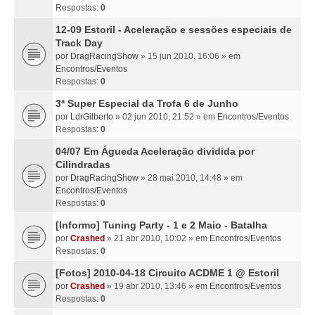
Respostas:
0
12-09 Estoril - Aceleração e sessões especiais de
Track Day
por
DragRacingShow
» 15 jun 2010, 16:06 » em
Encontros/Eventos
Respostas:
0
3ª Super Especial da Trofa 6 de Junho
por
LdrGilberto
» 02 jun 2010, 21:52 » em
Encontros/Eventos
Respostas:
0
04/07 Em Águeda Aceleração dividida por
Cilindradas
por
DragRacingShow
» 28 mai 2010, 14:48 » em
Encontros/Eventos
Respostas:
0
[Informo] Tuning Party - 1 e 2 Maio - Batalha
por
Crashed
» 21 abr 2010, 10:02 » em
Encontros/Eventos
Respostas:
0
[Fotos] 2010-04-18 Circuito ACDME 1 @ Estoril
por
Crashed
» 19 abr 2010, 13:46 » em
Encontros/Eventos
Respostas:
0