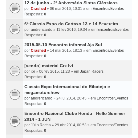
12 de junho - 2º Aniversário Sintra Clássicos
por
Crashed
» 06 mai 2016, 10:31 » em
Encontros/Eventos
Respostas:
0
6ª Classic Expo do Cartaxo 13 e 14 Fevereiro
por
andrericardo
» 11 fev 2016, 19:34 » em
Encontros/Eventos
Respostas:
0
2015-05-10 Encontro informal Aja Sul
por
Crashed
» 14 mai 2015, 18:13 » em
Encontros/Eventos
Respostas:
0
[vendo] material Crx Ivt
por
jpr
» 06 fev 2015, 11:23 » em
Japan Racers
Respostas:
0
Classic Expo Internacional do Ribatejo e
megamotorshow
por
andrericardo
» 24 jul 2014, 20:45 » em
Encontros/Eventos
Respostas:
0
Encontro Nacional Clube Honda - Hello Summer
2014 - 1 JUN
por
Júlio Rocha
» 29 abr 2014, 00:53 » em
Encontros/Eventos
Respostas:
0