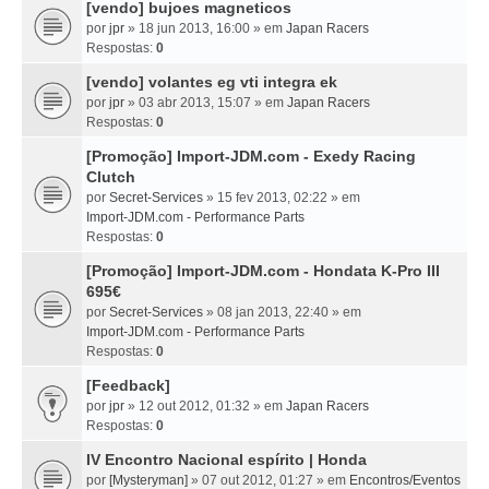
[vendo] bujoes magneticos
por
jpr
» 18 jun 2013, 16:00 » em
Japan Racers
Respostas:
0
[vendo] volantes eg vti integra ek
por
jpr
» 03 abr 2013, 15:07 » em
Japan Racers
Respostas:
0
[Promoção] Import-JDM.com - Exedy Racing
Clutch
por
Secret-Services
» 15 fev 2013, 02:22 » em
Import-JDM.com - Performance Parts
Respostas:
0
[Promoção] Import-JDM.com - Hondata K-Pro III
695€
por
Secret-Services
» 08 jan 2013, 22:40 » em
Import-JDM.com - Performance Parts
Respostas:
0
[Feedback]
por
jpr
» 12 out 2012, 01:32 » em
Japan Racers
Respostas:
0
IV Encontro Nacional espírito | Honda
por
[Mysteryman]
» 07 out 2012, 01:27 » em
Encontros/Eventos