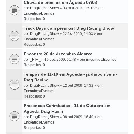
Chuva de prémios em Águeda 07/03
por
DragRacingShow
» 03 mar 2010, 15:13 » em
Encontros/Eventos
Respostas:
0
Track Days com prémios! Drag Racing Show
por
DragRacingShow
» 22 fev 2010, 14:03 » em
Encontros/Eventos
Respostas:
0
Encontro 20 de dezembro Algarve
por
_HIM_
» 10 dez 2009, 01:48 » em
Encontros/Eventos
Respostas:
0
Tempos de 11-10 em Águeda - já disponíveis -
Drag Racing
por
DragRacingShow
» 12 out 2009, 17:32 » em
Encontros/Eventos
Respostas:
0
Presenças Carimbadas - 11 de Outubro em
Águeda Drag Racin
por
DragRacingShow
» 08 out 2009, 16:40 » em
Encontros/Eventos
Respostas:
0