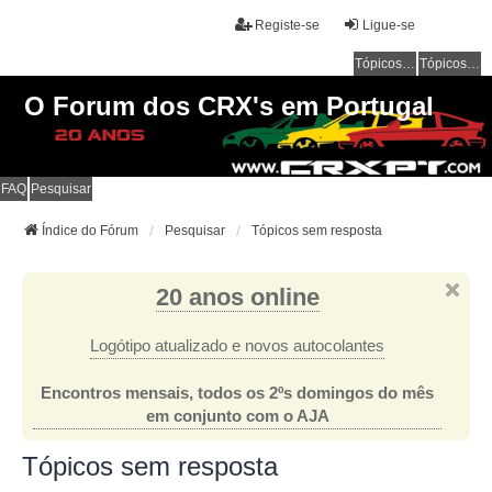
Registe-se
Ligue-se
Tópicos sem resposta
Tópicos ativos
O Forum dos CRX's em Portugal
FAQ
Pesquisar
Índice do Fórum
Pesquisar
Tópicos sem resposta
20 anos online
Logótipo atualizado e novos autocolantes
Encontros mensais, todos os 2ºs domingos do mês
em conjunto com o AJA
Tópicos sem resposta