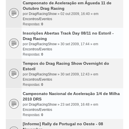
Campeonato de Aceleração em Águeda 11 de
Outubro Drag Racing
por
DragRacingShow
» 02 out 2009, 16:40 » em
Encontros/Eventos
Respostas:
0
Inscrições Abertas Track Day 08/11 no Estoril -
Drag Racing
por
DragRacingShow
» 30 set 2009, 17:44 » em
Encontros/Eventos
Respostas:
0
Tempos do Drag Racing Show Overnight do
Estoril
por
DragRacingShow
» 30 set 2009, 12:43 » em
Encontros/Eventos
Respostas:
0
Campeonato Nacional de Aceleração 1/4 de Milha
2010 DRS
por
DragRacingShow
» 23 set 2009, 16:48 » em
Encontros/Eventos
Respostas:
0
[Informo] Rally de Portugal no Oeste - 08