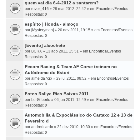
quem vai dia 6-4-2012 a santarem?
por
rover_416
» 29 mar 2012, 22:42 » em
Encontros/Eventos
Respostas:
0
espírito | Honda - almoço
por
[Mysteryman]
» 20 nov 2011, 19:15 » em
Encontros/Eventos
Respostas:
0
[Evento] alcochete
por
BCRX
» 13 ago 2011, 15:51 » em
Encontros/Eventos
Respostas:
0
Pecom Racing & Team AF Corse treinam no
Autódromo do Estoril
por
almeida7crx
» 29 jul 2011, 08:52 » em
Encontros/Eventos
Respostas:
0
Fotos Rallye Rias Baixas 2011
por
LdrGilberto
» 06 jun 2011, 12:49 » em
Encontros/Eventos
Respostas:
0
Automobilia & Expoclássico do Cartaxo 12 e 13 de
Fevereiro d
por
andrericardo
» 22 dez 2010, 10:30 » em
Encontros/Eventos
Respostas:
0