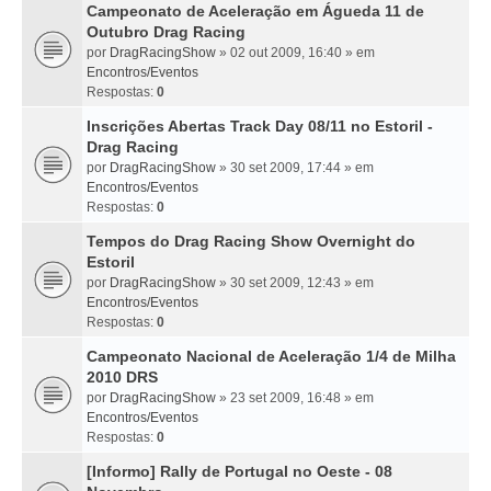
Campeonato de Aceleração em Águeda 11 de
Outubro Drag Racing
por
DragRacingShow
» 02 out 2009, 16:40 » em
Encontros/Eventos
Respostas:
0
Inscrições Abertas Track Day 08/11 no Estoril -
Drag Racing
por
DragRacingShow
» 30 set 2009, 17:44 » em
Encontros/Eventos
Respostas:
0
Tempos do Drag Racing Show Overnight do
Estoril
por
DragRacingShow
» 30 set 2009, 12:43 » em
Encontros/Eventos
Respostas:
0
Campeonato Nacional de Aceleração 1/4 de Milha
2010 DRS
por
DragRacingShow
» 23 set 2009, 16:48 » em
Encontros/Eventos
Respostas:
0
[Informo] Rally de Portugal no Oeste - 08