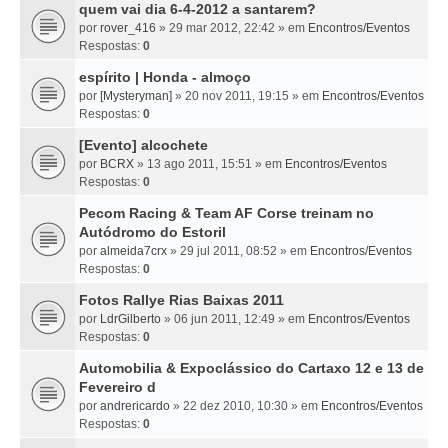
quem vai dia 6-4-2012 a santarem?
por
rover_416
» 29 mar 2012, 22:42 » em
Encontros/Eventos
Respostas:
0
espírito | Honda - almoço
por
[Mysteryman]
» 20 nov 2011, 19:15 » em
Encontros/Eventos
Respostas:
0
[Evento] alcochete
por
BCRX
» 13 ago 2011, 15:51 » em
Encontros/Eventos
Respostas:
0
Pecom Racing & Team AF Corse treinam no
Autódromo do Estoril
por
almeida7crx
» 29 jul 2011, 08:52 » em
Encontros/Eventos
Respostas:
0
Fotos Rallye Rias Baixas 2011
por
LdrGilberto
» 06 jun 2011, 12:49 » em
Encontros/Eventos
Respostas:
0
Automobilia & Expoclássico do Cartaxo 12 e 13 de
Fevereiro d
por
andrericardo
» 22 dez 2010, 10:30 » em
Encontros/Eventos
Respostas:
0