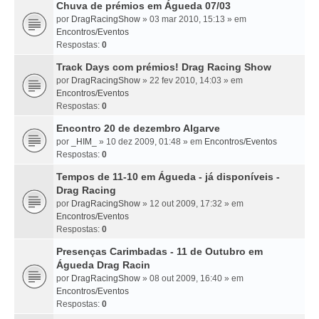
Chuva de prémios em Águeda 07/03
por
DragRacingShow
» 03 mar 2010, 15:13 » em
Encontros/Eventos
Respostas:
0
Track Days com prémios! Drag Racing Show
por
DragRacingShow
» 22 fev 2010, 14:03 » em
Encontros/Eventos
Respostas:
0
Encontro 20 de dezembro Algarve
por
_HIM_
» 10 dez 2009, 01:48 » em
Encontros/Eventos
Respostas:
0
Tempos de 11-10 em Águeda - já disponíveis -
Drag Racing
por
DragRacingShow
» 12 out 2009, 17:32 » em
Encontros/Eventos
Respostas:
0
Presenças Carimbadas - 11 de Outubro em
Águeda Drag Racin
por
DragRacingShow
» 08 out 2009, 16:40 » em
Encontros/Eventos
Respostas:
0