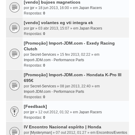
[vendo] bujoes magneticos
por
jpr
» 18 jun 2013, 16:00 » em
Japan Racers
Respostas:
0
[vendo] volantes eg vti integra ek
por
jpr
» 03 abr 2013, 15:07 » em
Japan Racers
Respostas:
0
[Promoção] Import-JDM.com - Exedy Racing
Clutch
por
Secret-Services
» 15 fev 2013, 02:22 » em
Import-JDM.com - Performance Parts
Respostas:
0
[Promoção] Import-JDM.com - Hondata K-Pro III
695€
por
Secret-Services
» 08 jan 2013, 22:40 » em
Import-JDM.com - Performance Parts
Respostas:
0
[Feedback]
por
jpr
» 12 out 2012, 01:32 » em
Japan Racers
Respostas:
0
IV Encontro Nacional espírito | Honda
por
[Mysteryman]
» 07 out 2012, 01:27 » em
Encontros/Eventos