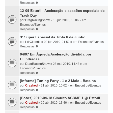
Respostas:
0
12-09 Estoril - Aceleração e sessões especiais de
Track Day
por
DragRacingShow
» 15 jun 2010, 16:06 » em
Encontros/Eventos
Respostas:
0
3ª Super Especial da Trofa 6 de Junho
por
LdrGilberto
» 02 jun 2010, 21:52 » em
Encontros/Eventos
Respostas:
0
04/07 Em Águeda Aceleração dividida por
Cilindradas
por
DragRacingShow
» 28 mai 2010, 14:48 » em
Encontros/Eventos
Respostas:
0
[Informo] Tuning Party - 1 e 2 Maio - Batalha
por
Crashed
» 21 abr 2010, 10:02 » em
Encontros/Eventos
Respostas:
0
[Fotos] 2010-04-18 Circuito ACDME 1 @ Estoril
por
Crashed
» 19 abr 2010, 13:46 » em
Encontros/Eventos
Respostas:
0