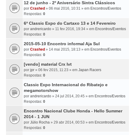
12 de junho - 2º Aniversário Sintra Clássicos
por
Crashed
» 06 mai 2016, 10:31 » em
Encontros/Eventos
Respostas:
0
6ª Classic Expo do Cartaxo 13 e 14 Fevereiro
por
andrericardo
» 11 fev 2016, 19:34 » em
Encontros/Eventos
Respostas:
0
2015-05-10 Encontro informal Aja Sul
por
Crashed
» 14 mai 2015, 18:13 » em
Encontros/Eventos
Respostas:
0
[vendo] material Crx Ivt
por
jpr
» 06 fev 2015, 11:23 » em
Japan Racers
Respostas:
0
Classic Expo Internacional do Ribatejo e
megamotorshow
por
andrericardo
» 24 jul 2014, 20:45 » em
Encontros/Eventos
Respostas:
0
Encontro Nacional Clube Honda - Hello Summer
2014 - 1 JUN
por
Júlio Rocha
» 29 abr 2014, 00:53 » em
Encontros/Eventos
Respostas:
0