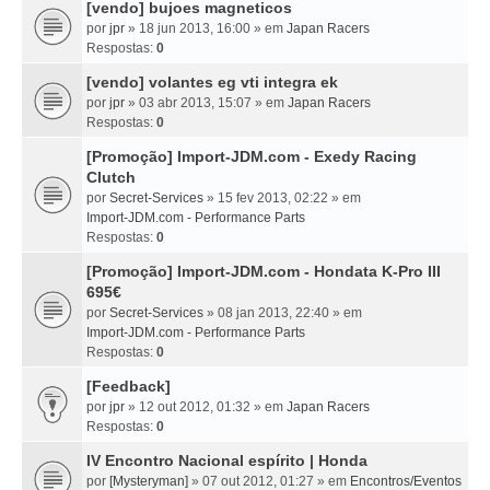
[vendo] bujoes magneticos
por
jpr
» 18 jun 2013, 16:00 » em
Japan Racers
Respostas:
0
[vendo] volantes eg vti integra ek
por
jpr
» 03 abr 2013, 15:07 » em
Japan Racers
Respostas:
0
[Promoção] Import-JDM.com - Exedy Racing
Clutch
por
Secret-Services
» 15 fev 2013, 02:22 » em
Import-JDM.com - Performance Parts
Respostas:
0
[Promoção] Import-JDM.com - Hondata K-Pro III
695€
por
Secret-Services
» 08 jan 2013, 22:40 » em
Import-JDM.com - Performance Parts
Respostas:
0
[Feedback]
por
jpr
» 12 out 2012, 01:32 » em
Japan Racers
Respostas:
0
IV Encontro Nacional espírito | Honda
por
[Mysteryman]
» 07 out 2012, 01:27 » em
Encontros/Eventos