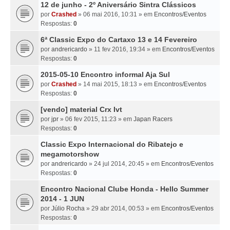
12 de junho - 2º Aniversário Sintra Clássicos
por
Crashed
» 06 mai 2016, 10:31 » em
Encontros/Eventos
Respostas:
0
6ª Classic Expo do Cartaxo 13 e 14 Fevereiro
por
andrericardo
» 11 fev 2016, 19:34 » em
Encontros/Eventos
Respostas:
0
2015-05-10 Encontro informal Aja Sul
por
Crashed
» 14 mai 2015, 18:13 » em
Encontros/Eventos
Respostas:
0
[vendo] material Crx Ivt
por
jpr
» 06 fev 2015, 11:23 » em
Japan Racers
Respostas:
0
Classic Expo Internacional do Ribatejo e
megamotorshow
por
andrericardo
» 24 jul 2014, 20:45 » em
Encontros/Eventos
Respostas:
0
Encontro Nacional Clube Honda - Hello Summer
2014 - 1 JUN
por
Júlio Rocha
» 29 abr 2014, 00:53 » em
Encontros/Eventos
Respostas:
0