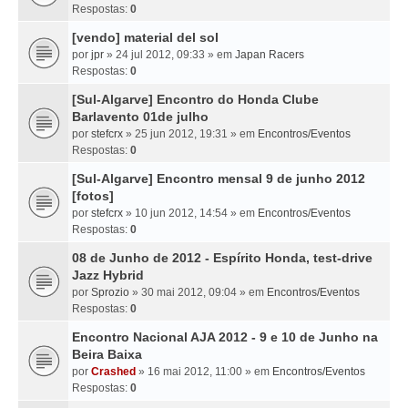
Respostas:
0
[vendo] material del sol
por
jpr
» 24 jul 2012, 09:33 » em
Japan Racers
Respostas:
0
[Sul-Algarve] Encontro do Honda Clube
Barlavento 01de julho
por
stefcrx
» 25 jun 2012, 19:31 » em
Encontros/Eventos
Respostas:
0
[Sul-Algarve] Encontro mensal 9 de junho 2012
[fotos]
por
stefcrx
» 10 jun 2012, 14:54 » em
Encontros/Eventos
Respostas:
0
08 de Junho de 2012 - Espírito Honda, test-drive
Jazz Hybrid
por
Sprozio
» 30 mai 2012, 09:04 » em
Encontros/Eventos
Respostas:
0
Encontro Nacional AJA 2012 - 9 e 10 de Junho na
Beira Baixa
por
Crashed
» 16 mai 2012, 11:00 » em
Encontros/Eventos
Respostas:
0