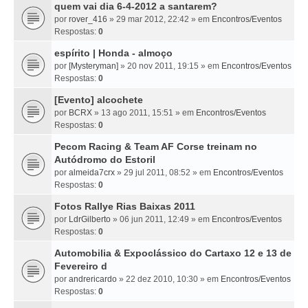
quem vai dia 6-4-2012 a santarem?
por
rover_416
» 29 mar 2012, 22:42 » em
Encontros/Eventos
Respostas:
0
espírito | Honda - almoço
por
[Mysteryman]
» 20 nov 2011, 19:15 » em
Encontros/Eventos
Respostas:
0
[Evento] alcochete
por
BCRX
» 13 ago 2011, 15:51 » em
Encontros/Eventos
Respostas:
0
Pecom Racing & Team AF Corse treinam no
Autódromo do Estoril
por
almeida7crx
» 29 jul 2011, 08:52 » em
Encontros/Eventos
Respostas:
0
Fotos Rallye Rias Baixas 2011
por
LdrGilberto
» 06 jun 2011, 12:49 » em
Encontros/Eventos
Respostas:
0
Automobilia & Expoclássico do Cartaxo 12 e 13 de
Fevereiro d
por
andrericardo
» 22 dez 2010, 10:30 » em
Encontros/Eventos
Respostas:
0