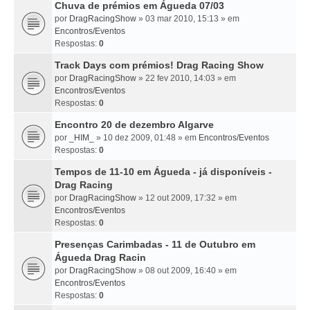
Chuva de prémios em Águeda 07/03
por
DragRacingShow
» 03 mar 2010, 15:13 » em
Encontros/Eventos
Respostas:
0
Track Days com prémios! Drag Racing Show
por
DragRacingShow
» 22 fev 2010, 14:03 » em
Encontros/Eventos
Respostas:
0
Encontro 20 de dezembro Algarve
por
_HIM_
» 10 dez 2009, 01:48 » em
Encontros/Eventos
Respostas:
0
Tempos de 11-10 em Águeda - já disponíveis -
Drag Racing
por
DragRacingShow
» 12 out 2009, 17:32 » em
Encontros/Eventos
Respostas:
0
Presenças Carimbadas - 11 de Outubro em
Águeda Drag Racin
por
DragRacingShow
» 08 out 2009, 16:40 » em
Encontros/Eventos
Respostas:
0