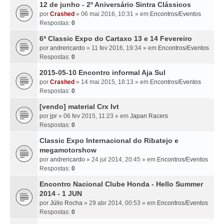
12 de junho - 2º Aniversário Sintra Clássicos
por
Crashed
» 06 mai 2016, 10:31 » em
Encontros/Eventos
Respostas:
0
6ª Classic Expo do Cartaxo 13 e 14 Fevereiro
por
andrericardo
» 11 fev 2016, 19:34 » em
Encontros/Eventos
Respostas:
0
2015-05-10 Encontro informal Aja Sul
por
Crashed
» 14 mai 2015, 18:13 » em
Encontros/Eventos
Respostas:
0
[vendo] material Crx Ivt
por
jpr
» 06 fev 2015, 11:23 » em
Japan Racers
Respostas:
0
Classic Expo Internacional do Ribatejo e
megamotorshow
por
andrericardo
» 24 jul 2014, 20:45 » em
Encontros/Eventos
Respostas:
0
Encontro Nacional Clube Honda - Hello Summer
2014 - 1 JUN
por
Júlio Rocha
» 29 abr 2014, 00:53 » em
Encontros/Eventos
Respostas:
0