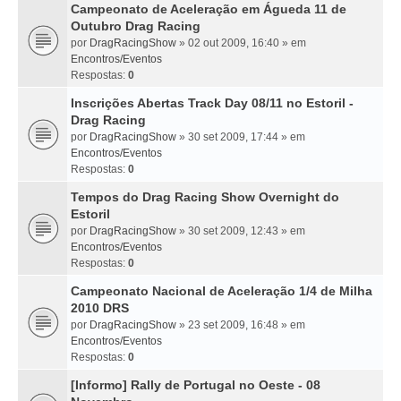
Campeonato de Aceleração em Águeda 11 de
Outubro Drag Racing
por
DragRacingShow
» 02 out 2009, 16:40 » em
Encontros/Eventos
Respostas:
0
Inscrições Abertas Track Day 08/11 no Estoril -
Drag Racing
por
DragRacingShow
» 30 set 2009, 17:44 » em
Encontros/Eventos
Respostas:
0
Tempos do Drag Racing Show Overnight do
Estoril
por
DragRacingShow
» 30 set 2009, 12:43 » em
Encontros/Eventos
Respostas:
0
Campeonato Nacional de Aceleração 1/4 de Milha
2010 DRS
por
DragRacingShow
» 23 set 2009, 16:48 » em
Encontros/Eventos
Respostas:
0
[Informo] Rally de Portugal no Oeste - 08