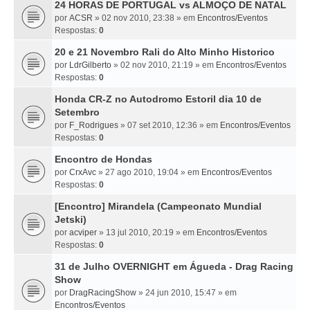
24 HORAS DE PORTUGAL vs ALMOÇO DE NATAL
por
ACSR
» 02 nov 2010, 23:38 » em
Encontros/Eventos
Respostas:
0
20 e 21 Novembro Rali do Alto Minho Historico
por
LdrGilberto
» 02 nov 2010, 21:19 » em
Encontros/Eventos
Respostas:
0
Honda CR-Z no Autodromo Estoril dia 10 de
Setembro
por
F_Rodrigues
» 07 set 2010, 12:36 » em
Encontros/Eventos
Respostas:
0
Encontro de Hondas
por
CrxAvc
» 27 ago 2010, 19:04 » em
Encontros/Eventos
Respostas:
0
[Encontro] Mirandela (Campeonato Mundial
Jetski)
por
acviper
» 13 jul 2010, 20:19 » em
Encontros/Eventos
Respostas:
0
31 de Julho OVERNIGHT em Águeda - Drag Racing
Show
por
DragRacingShow
» 24 jun 2010, 15:47 » em
Encontros/Eventos