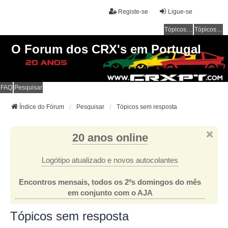
Registe-se
Ligue-se
Tópicos sem resposta
Tópicos ativos
O Forum dos CRX's em Portugal
FAQ
Pesquisar
Índice do Fórum
Pesquisar
Tópicos sem resposta
20 anos online
Logótipo atualizado e novos autocolantes
Encontros mensais, todos os 2ºs domingos do mês
em conjunto com o AJA
Tópicos sem resposta