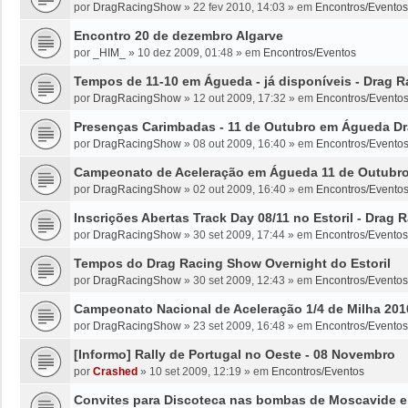
por
DragRacingShow
»
22 fev 2010, 14:03
» em
Encontros/Eventos
Encontro 20 de dezembro Algarve
por
_HIM_
»
10 dez 2009, 01:48
» em
Encontros/Eventos
Tempos de 11-10 em Águeda - já disponíveis - Drag R
por
DragRacingShow
»
12 out 2009, 17:32
» em
Encontros/Evento
Presenças Carimbadas - 11 de Outubro em Águeda Dr
por
DragRacingShow
»
08 out 2009, 16:40
» em
Encontros/Evento
Campeonato de Aceleração em Águeda 11 de Outubro
por
DragRacingShow
»
02 out 2009, 16:40
» em
Encontros/Evento
Inscrições Abertas Track Day 08/11 no Estoril - Drag 
por
DragRacingShow
»
30 set 2009, 17:44
» em
Encontros/Eventos
Tempos do Drag Racing Show Overnight do Estoril
por
DragRacingShow
»
30 set 2009, 12:43
» em
Encontros/Eventos
Campeonato Nacional de Aceleração 1/4 de Milha 20
por
DragRacingShow
»
23 set 2009, 16:48
» em
Encontros/Eventos
[Informo] Rally de Portugal no Oeste - 08 Novembro
por
Crashed
»
10 set 2009, 12:19
» em
Encontros/Eventos
Convites para Discoteca nas bombas de Moscavide e 