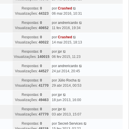
e
a
t
a
n
g
Ú
Respostas:
0
por
Crashed
i
M
s
e
l
Visualizações:
44323
06 mai 2016, 10:31
m
e
a
m
t
a
n
g
Ú
Respostas:
0
por
andrericardo
i
M
s
e
l
Visualizações:
40652
11 fev 2016, 19:34
m
e
a
m
t
a
n
g
Ú
Respostas:
0
por
Crashed
i
M
s
e
l
Visualizações:
40022
14 mai 2015, 18:13
m
e
a
m
t
a
n
g
Ú
Respostas:
0
por
jpr
i
M
s
e
l
Visualizações:
140015
06 fev 2015, 11:23
m
e
a
m
t
a
n
g
Ú
Respostas:
0
por
andrericardo
i
M
s
e
l
Visualizações:
44527
24 jul 2014, 20:45
m
e
a
m
t
a
n
g
Ú
Respostas:
0
por
Júlio Rocha
i
M
s
e
l
Visualizações:
41770
29 abr 2014, 00:53
m
e
a
m
t
a
n
g
Ú
Respostas:
0
por
jpr
i
M
s
e
l
Visualizações:
49463
18 jun 2013, 16:00
m
e
a
m
t
a
n
g
Ú
Respostas:
0
por
jpr
i
M
s
e
l
Visualizações:
47770
03 abr 2013, 15:07
m
e
a
m
t
a
n
g
Ú
Respostas:
0
por
Secret-Services
i
M
s
e
l
Visualizações:
48119
15 fev 2013, 02:22