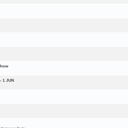
show
- 1 JUN