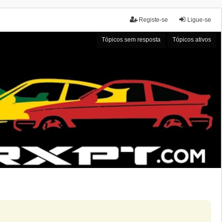
Registe-se
Ligue-se
Tópicos sem resposta
Tópicos ativos