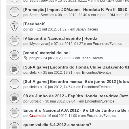
por
Secret-Services
»
15 fev 2013, 02:22
» em
Import-JDM.com - Pe
[Promoção] Import-JDM.com - Hondata K-Pro III 695€
por
Secret-Services
»
08 jan 2013, 22:40
» em
Import-JDM.com - Pe
[Feedback]
por
jpr
»
12 out 2012, 01:32
» em
Japan Racers
IV Encontro Nacional espírito | Honda
por
[Mysteryman]
»
07 out 2012, 01:27
» em
Encontros/Eventos
[vendo] material del sol
por
jpr
»
24 jul 2012, 09:33
» em
Japan Racers
[Sul-Algarve] Encontro do Honda Clube Barlavento 0
por
stefcrx
»
25 jun 2012, 19:31
» em
Encontros/Eventos
[Sul-Algarve] Encontro mensal 9 de junho 2012 [fotos
por
stefcrx
»
10 jun 2012, 14:54
» em
Encontros/Eventos
08 de Junho de 2012 - Espírito Honda, test-drive Jazz
por
Sprozio
»
30 mai 2012, 09:04
» em
Encontros/Eventos
Encontro Nacional AJA 2012 - 9 e 10 de Junho na Bei
por
Crashed
»
16 mai 2012, 11:00
» em
Encontros/Eventos
quem vai dia 6-4-2012 a santarem?