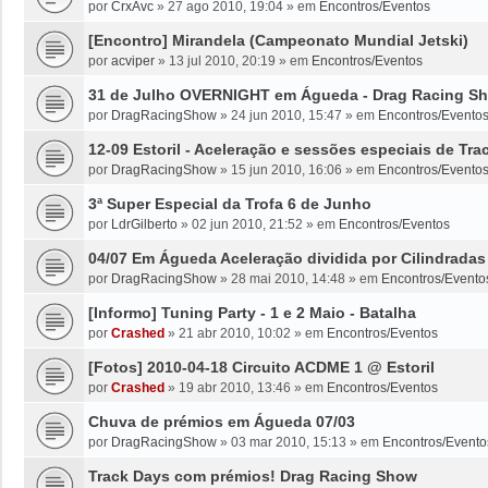
por
CrxAvc
»
27 ago 2010, 19:04
» em
Encontros/Eventos
[Encontro] Mirandela (Campeonato Mundial Jetski)
por
acviper
»
13 jul 2010, 20:19
» em
Encontros/Eventos
31 de Julho OVERNIGHT em Águeda - Drag Racing S
por
DragRacingShow
»
24 jun 2010, 15:47
» em
Encontros/Evento
12-09 Estoril - Aceleração e sessões especiais de Tra
por
DragRacingShow
»
15 jun 2010, 16:06
» em
Encontros/Evento
3ª Super Especial da Trofa 6 de Junho
por
LdrGilberto
»
02 jun 2010, 21:52
» em
Encontros/Eventos
04/07 Em Águeda Aceleração dividida por Cilindradas
por
DragRacingShow
»
28 mai 2010, 14:48
» em
Encontros/Evento
[Informo] Tuning Party - 1 e 2 Maio - Batalha
por
Crashed
»
21 abr 2010, 10:02
» em
Encontros/Eventos
[Fotos] 2010-04-18 Circuito ACDME 1 @ Estoril
por
Crashed
»
19 abr 2010, 13:46
» em
Encontros/Eventos
Chuva de prémios em Águeda 07/03
por
DragRacingShow
»
03 mar 2010, 15:13
» em
Encontros/Evento
Track Days com prémios! Drag Racing Show