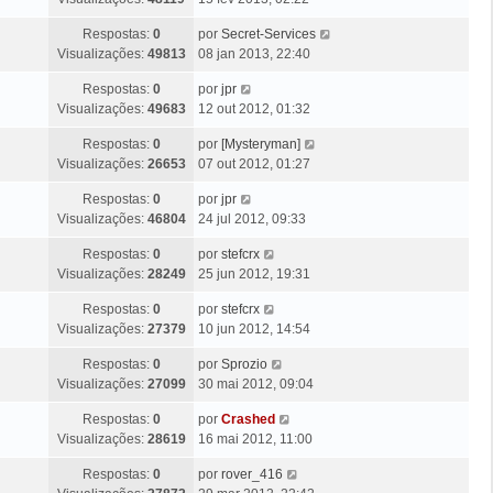
m
e
a
m
t
a
n
g
Ú
Respostas:
0
por
Secret-Services
i
M
s
e
l
Visualizações:
49813
08 jan 2013, 22:40
m
e
a
m
t
a
n
g
Ú
Respostas:
0
por
jpr
i
M
s
e
l
Visualizações:
49683
12 out 2012, 01:32
m
e
a
m
t
a
n
g
Ú
Respostas:
0
por
[Mysteryman]
i
M
s
e
l
Visualizações:
26653
07 out 2012, 01:27
m
e
a
m
t
a
n
g
Ú
Respostas:
0
por
jpr
i
M
s
e
l
Visualizações:
46804
24 jul 2012, 09:33
m
e
a
m
t
a
n
g
Ú
Respostas:
0
por
stefcrx
i
M
s
e
l
Visualizações:
28249
25 jun 2012, 19:31
m
e
a
m
t
a
n
g
Ú
Respostas:
0
por
stefcrx
i
M
s
e
l
Visualizações:
27379
10 jun 2012, 14:54
m
e
a
m
t
a
n
g
Ú
Respostas:
0
por
Sprozio
i
M
s
e
l
Visualizações:
27099
30 mai 2012, 09:04
m
e
a
m
t
a
n
g
Ú
Respostas:
0
por
Crashed
i
M
s
e
l
Visualizações:
28619
16 mai 2012, 11:00
m
e
a
m
t
a
n
g
Ú
Respostas:
0
por
rover_416
i
M
s
e
l