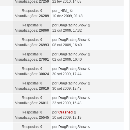
e
l
Visualizações:
27259
22 fev 2010, 14:03
m
e
a
m
t
a
n
g
Ú
Respostas:
0
por
_HIM_
i
M
s
e
l
Visualizações:
26289
10 dez 2009, 01:48
m
e
a
m
t
a
n
g
Ú
Respostas:
0
por
DragRacingShow
i
M
s
e
l
Visualizações:
26860
12 out 2009, 17:32
m
e
a
m
t
a
n
g
Ú
Respostas:
0
por
DragRacingShow
i
M
s
e
l
Visualizações:
26993
08 out 2009, 16:40
m
e
a
m
t
a
n
g
Ú
Respostas:
0
por
DragRacingShow
i
M
s
e
l
Visualizações:
27091
02 out 2009, 16:40
m
e
a
m
t
a
n
g
Ú
Respostas:
0
por
DragRacingShow
i
M
s
e
l
Visualizações:
30024
30 set 2009, 17:44
m
e
a
m
t
a
n
g
Ú
Respostas:
0
por
DragRacingShow
i
M
s
e
l
Visualizações:
28619
30 set 2009, 12:43
m
e
a
m
t
a
n
g
Ú
Respostas:
0
por
DragRacingShow
i
M
s
e
l
Visualizações:
26011
23 set 2009, 16:48
m
e
a
m
t
a
n
g
Ú
Respostas:
0
por
Crashed
i
M
s
e
l
Visualizações:
25545
10 set 2009, 12:19
m
e
a
m
t
a
n
g
Ú
Respostas:
0
por
DragRacingShow
i
M
s