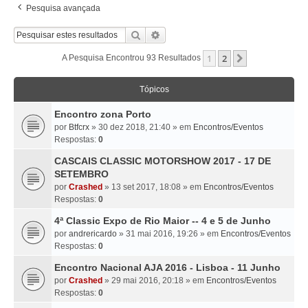
Pesquisa avançada
Pesquisar
Pesquisa Avançada
1
2
Próximo
A Pesquisa Encontrou 93 Resultados
Tópicos
Encontro zona Porto
por
Btfcrx
» 30 dez 2018, 21:40 » em
Encontros/Eventos
Respostas:
0
CASCAIS CLASSIC MOTORSHOW 2017 - 17 DE
SETEMBRO
por
Crashed
» 13 set 2017, 18:08 » em
Encontros/Eventos
Respostas:
0
4ª Classic Expo de Rio Maior -- 4 e 5 de Junho
por
andrericardo
» 31 mai 2016, 19:26 » em
Encontros/Eventos
Respostas:
0
Encontro Nacional AJA 2016 - Lisboa - 11 Junho
por
Crashed
» 29 mai 2016, 20:18 » em
Encontros/Eventos
Respostas:
0