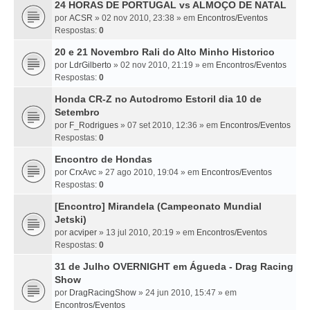
24 HORAS DE PORTUGAL vs ALMOÇO DE NATAL
por
ACSR
» 02 nov 2010, 23:38 » em
Encontros/Eventos
Respostas:
0
20 e 21 Novembro Rali do Alto Minho Historico
por
LdrGilberto
» 02 nov 2010, 21:19 » em
Encontros/Eventos
Respostas:
0
Honda CR-Z no Autodromo Estoril dia 10 de
Setembro
por
F_Rodrigues
» 07 set 2010, 12:36 » em
Encontros/Eventos
Respostas:
0
Encontro de Hondas
por
CrxAvc
» 27 ago 2010, 19:04 » em
Encontros/Eventos
Respostas:
0
[Encontro] Mirandela (Campeonato Mundial
Jetski)
por
acviper
» 13 jul 2010, 20:19 » em
Encontros/Eventos
Respostas:
0
31 de Julho OVERNIGHT em Águeda - Drag Racing
Show
por
DragRacingShow
» 24 jun 2010, 15:47 » em
Encontros/Eventos