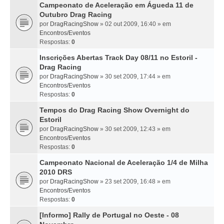
Campeonato de Aceleração em Águeda 11 de
Outubro Drag Racing
por
DragRacingShow
» 02 out 2009, 16:40 » em
Encontros/Eventos
Respostas:
0
Inscrições Abertas Track Day 08/11 no Estoril -
Drag Racing
por
DragRacingShow
» 30 set 2009, 17:44 » em
Encontros/Eventos
Respostas:
0
Tempos do Drag Racing Show Overnight do
Estoril
por
DragRacingShow
» 30 set 2009, 12:43 » em
Encontros/Eventos
Respostas:
0
Campeonato Nacional de Aceleração 1/4 de Milha
2010 DRS
por
DragRacingShow
» 23 set 2009, 16:48 » em
Encontros/Eventos
Respostas:
0
[Informo] Rally de Portugal no Oeste - 08