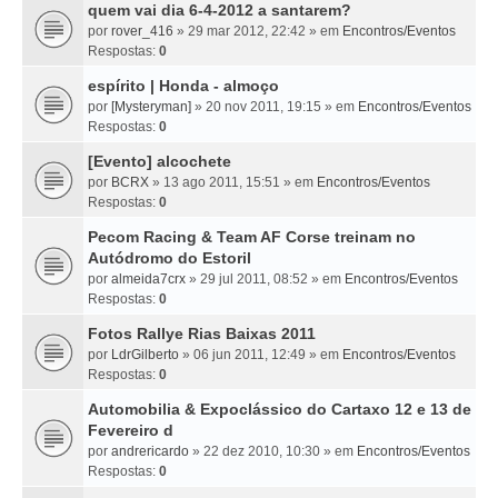
quem vai dia 6-4-2012 a santarem?
por
rover_416
» 29 mar 2012, 22:42 » em
Encontros/Eventos
Respostas:
0
espírito | Honda - almoço
por
[Mysteryman]
» 20 nov 2011, 19:15 » em
Encontros/Eventos
Respostas:
0
[Evento] alcochete
por
BCRX
» 13 ago 2011, 15:51 » em
Encontros/Eventos
Respostas:
0
Pecom Racing & Team AF Corse treinam no
Autódromo do Estoril
por
almeida7crx
» 29 jul 2011, 08:52 » em
Encontros/Eventos
Respostas:
0
Fotos Rallye Rias Baixas 2011
por
LdrGilberto
» 06 jun 2011, 12:49 » em
Encontros/Eventos
Respostas:
0
Automobilia & Expoclássico do Cartaxo 12 e 13 de
Fevereiro d
por
andrericardo
» 22 dez 2010, 10:30 » em
Encontros/Eventos
Respostas:
0