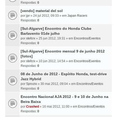
Respostas:
0
[vendo] material del sol
por
jpr
» 24 jul 2012, 09:33 » em
Japan Racers
Respostas:
0
[Sul-Algarve] Encontro do Honda Clube
Barlavento 01de julho
por
stefcrx
» 25 jun 2012, 19:31 » em
Encontros/Eventos
Respostas:
0
[Sul-Algarve] Encontro mensal 9 de junho 2012
[fotos]
por
stefcrx
» 10 jun 2012, 14:54 » em
Encontros/Eventos
Respostas:
0
08 de Junho de 2012 - Espírito Honda, test-drive
Jazz Hybrid
por
Sprozio
» 30 mai 2012, 09:04 » em
Encontros/Eventos
Respostas:
0
Encontro Nacional AJA 2012 - 9 e 10 de Junho na
Beira Baixa
por
Crashed
» 16 mai 2012, 11:00 » em
Encontros/Eventos
Respostas:
0