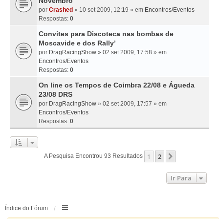
Novembro
por
Crashed
» 10 set 2009, 12:19 » em
Encontros/Eventos
Respostas:
0
Convites para Discoteca nas bombas de
Moscavide e dos Rally’
por
DragRacingShow
» 02 set 2009, 17:58 » em
Encontros/Eventos
Respostas:
0
On line os Tempos de Coimbra 22/08 e Águeda
23/08 DRS
por
DragRacingShow
» 02 set 2009, 17:57 » em
Encontros/Eventos
Respostas:
0
1
2
Próximo
A Pesquisa Encontrou 93 Resultados
Ir Para
Índice do Fórum