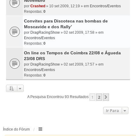
Novembro
por
Crashed
» 10 set 2009, 12:19 » em
Encontros/Eventos
Respostas:
0
Convites para Discoteca nas bombas de
Moscavide e dos Rally’
por
DragRacingShow
» 02 set 2009, 17:58 » em
Encontros/Eventos
Respostas:
0
On line os Tempos de Coimbra 22/08 e Águeda
23/08 DRS
por
DragRacingShow
» 02 set 2009, 17:57 » em
Encontros/Eventos
Respostas:
0
1
2
Próximo
A Pesquisa Encontrou 93 Resultados
Ir Para
Índice do Fórum