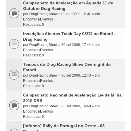
Campeonato de Aceleração em Águeda 11 de
Outubro Drag Racing
por
DragRacingShow
» 02 out 2009, 16:40 » em
Encontros/Eventos
Respostas:
0
Inscrições Abertas Track Day 08/11 no Estoril -
Drag Racing
por
DragRacingShow
» 30 set 2009, 17:44 » em
Encontros/Eventos
Respostas:
0
Tempos do Drag Racing Show Overnight do
Estoril
por
DragRacingShow
» 30 set 2009, 12:43 » em
Encontros/Eventos
Respostas:
0
Campeonato Nacional de Aceleração 1/4 de Milha
2010 DRS
por
DragRacingShow
» 23 set 2009, 16:48 » em
Encontros/Eventos
Respostas:
0
[Informo] Rally de Portugal no Oeste - 08