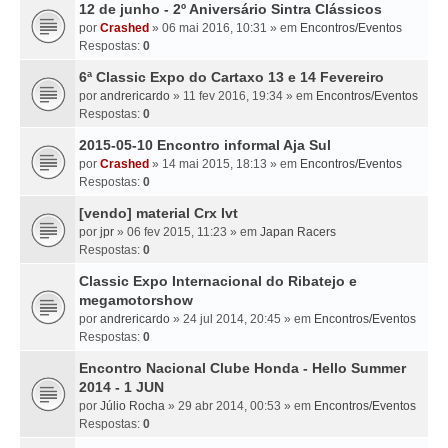
12 de junho - 2º Aniversário Sintra Clássicos
por
Crashed
» 06 mai 2016, 10:31 » em
Encontros/Eventos
Respostas:
0
6ª Classic Expo do Cartaxo 13 e 14 Fevereiro
por
andrericardo
» 11 fev 2016, 19:34 » em
Encontros/Eventos
Respostas:
0
2015-05-10 Encontro informal Aja Sul
por
Crashed
» 14 mai 2015, 18:13 » em
Encontros/Eventos
Respostas:
0
[vendo] material Crx Ivt
por
jpr
» 06 fev 2015, 11:23 » em
Japan Racers
Respostas:
0
Classic Expo Internacional do Ribatejo e
megamotorshow
por
andrericardo
» 24 jul 2014, 20:45 » em
Encontros/Eventos
Respostas:
0
Encontro Nacional Clube Honda - Hello Summer
2014 - 1 JUN
por
Júlio Rocha
» 29 abr 2014, 00:53 » em
Encontros/Eventos
Respostas:
0