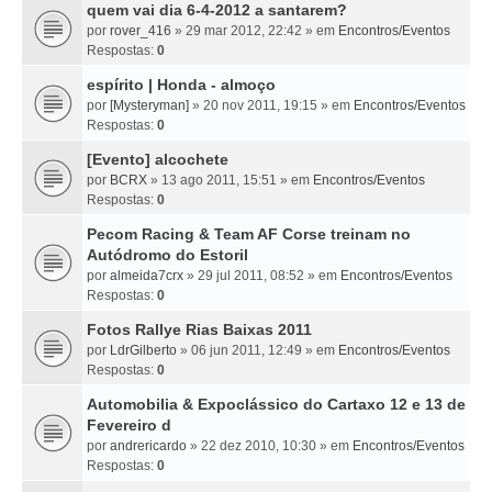
quem vai dia 6-4-2012 a santarem?
por
rover_416
» 29 mar 2012, 22:42 » em
Encontros/Eventos
Respostas:
0
espírito | Honda - almoço
por
[Mysteryman]
» 20 nov 2011, 19:15 » em
Encontros/Eventos
Respostas:
0
[Evento] alcochete
por
BCRX
» 13 ago 2011, 15:51 » em
Encontros/Eventos
Respostas:
0
Pecom Racing & Team AF Corse treinam no
Autódromo do Estoril
por
almeida7crx
» 29 jul 2011, 08:52 » em
Encontros/Eventos
Respostas:
0
Fotos Rallye Rias Baixas 2011
por
LdrGilberto
» 06 jun 2011, 12:49 » em
Encontros/Eventos
Respostas:
0
Automobilia & Expoclássico do Cartaxo 12 e 13 de
Fevereiro d
por
andrericardo
» 22 dez 2010, 10:30 » em
Encontros/Eventos
Respostas:
0