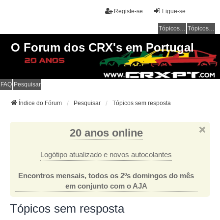
Registe-se
Ligue-se
Tópicos sem resposta
Tópicos ativos
O Forum dos CRX's em Portugal
FAQ
Pesquisar
Índice do Fórum
Pesquisar
Tópicos sem resposta
20 anos online
Logótipo atualizado e novos autocolantes
Encontros mensais, todos os 2ºs domingos do mês
em conjunto com o AJA
Tópicos sem resposta