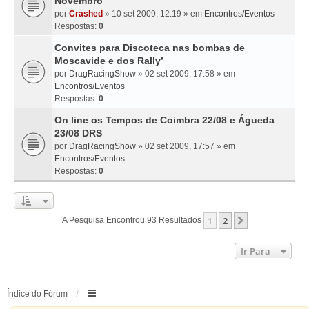
Novembro
por
Crashed
» 10 set 2009, 12:19 » em
Encontros/Eventos
Respostas:
0
Convites para Discoteca nas bombas de
Moscavide e dos Rally’
por
DragRacingShow
» 02 set 2009, 17:58 » em
Encontros/Eventos
Respostas:
0
On line os Tempos de Coimbra 22/08 e Águeda
23/08 DRS
por
DragRacingShow
» 02 set 2009, 17:57 » em
Encontros/Eventos
Respostas:
0
1
2
Próximo
A Pesquisa Encontrou 93 Resultados
Ir Para
Índice do Fórum