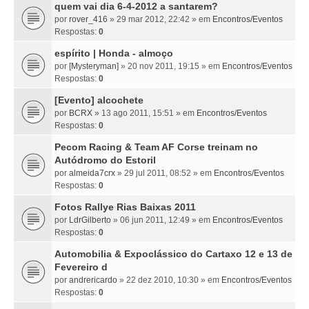
quem vai dia 6-4-2012 a santarem?
por
rover_416
» 29 mar 2012, 22:42 » em
Encontros/Eventos
Respostas:
0
espírito | Honda - almoço
por
[Mysteryman]
» 20 nov 2011, 19:15 » em
Encontros/Eventos
Respostas:
0
[Evento] alcochete
por
BCRX
» 13 ago 2011, 15:51 » em
Encontros/Eventos
Respostas:
0
Pecom Racing & Team AF Corse treinam no
Autódromo do Estoril
por
almeida7crx
» 29 jul 2011, 08:52 » em
Encontros/Eventos
Respostas:
0
Fotos Rallye Rias Baixas 2011
por
LdrGilberto
» 06 jun 2011, 12:49 » em
Encontros/Eventos
Respostas:
0
Automobilia & Expoclássico do Cartaxo 12 e 13 de
Fevereiro d
por
andrericardo
» 22 dez 2010, 10:30 » em
Encontros/Eventos
Respostas:
0