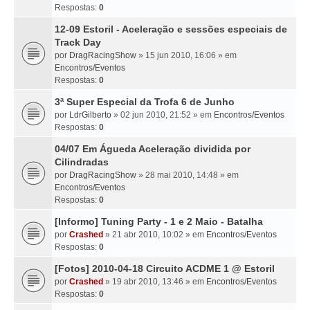
Respostas:
0
12-09 Estoril - Aceleração e sessões especiais de
Track Day
por
DragRacingShow
» 15 jun 2010, 16:06 » em
Encontros/Eventos
Respostas:
0
3ª Super Especial da Trofa 6 de Junho
por
LdrGilberto
» 02 jun 2010, 21:52 » em
Encontros/Eventos
Respostas:
0
04/07 Em Águeda Aceleração dividida por
Cilindradas
por
DragRacingShow
» 28 mai 2010, 14:48 » em
Encontros/Eventos
Respostas:
0
[Informo] Tuning Party - 1 e 2 Maio - Batalha
por
Crashed
» 21 abr 2010, 10:02 » em
Encontros/Eventos
Respostas:
0
[Fotos] 2010-04-18 Circuito ACDME 1 @ Estoril
por
Crashed
» 19 abr 2010, 13:46 » em
Encontros/Eventos
Respostas:
0