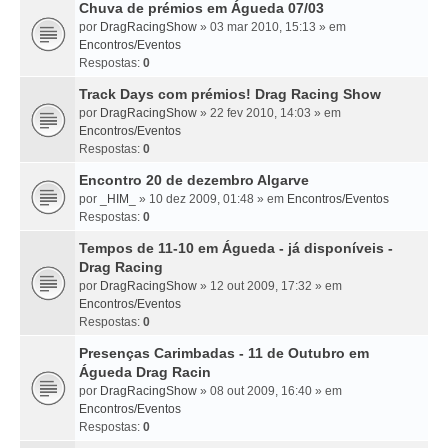
Chuva de prémios em Águeda 07/03
por
DragRacingShow
» 03 mar 2010, 15:13 » em
Encontros/Eventos
Respostas:
0
Track Days com prémios! Drag Racing Show
por
DragRacingShow
» 22 fev 2010, 14:03 » em
Encontros/Eventos
Respostas:
0
Encontro 20 de dezembro Algarve
por
_HIM_
» 10 dez 2009, 01:48 » em
Encontros/Eventos
Respostas:
0
Tempos de 11-10 em Águeda - já disponíveis -
Drag Racing
por
DragRacingShow
» 12 out 2009, 17:32 » em
Encontros/Eventos
Respostas:
0
Presenças Carimbadas - 11 de Outubro em
Águeda Drag Racin
por
DragRacingShow
» 08 out 2009, 16:40 » em
Encontros/Eventos
Respostas:
0