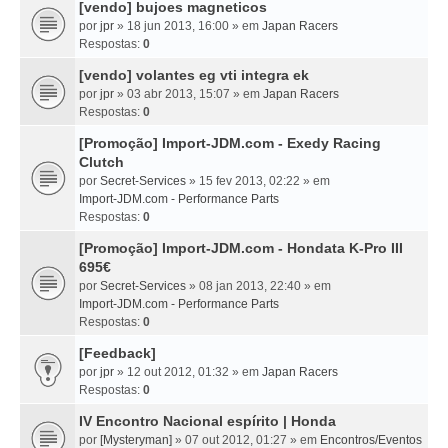
[vendo] bujoes magneticos
por
jpr
» 18 jun 2013, 16:00 » em
Japan Racers
Respostas:
0
[vendo] volantes eg vti integra ek
por
jpr
» 03 abr 2013, 15:07 » em
Japan Racers
Respostas:
0
[Promoção] Import-JDM.com - Exedy Racing
Clutch
por
Secret-Services
» 15 fev 2013, 02:22 » em
Import-JDM.com - Performance Parts
Respostas:
0
[Promoção] Import-JDM.com - Hondata K-Pro III
695€
por
Secret-Services
» 08 jan 2013, 22:40 » em
Import-JDM.com - Performance Parts
Respostas:
0
[Feedback]
por
jpr
» 12 out 2012, 01:32 » em
Japan Racers
Respostas:
0
IV Encontro Nacional espírito | Honda
por
[Mysteryman]
» 07 out 2012, 01:27 » em
Encontros/Eventos