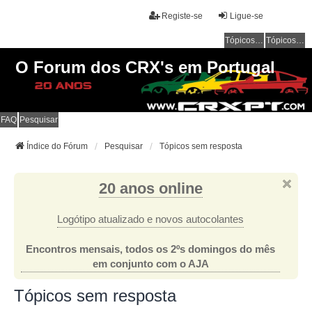
Registe-se
Ligue-se
Tópicos sem resposta
Tópicos ativos
O Forum dos CRX's em Portugal
FAQ
Pesquisar
Índice do Fórum
Pesquisar
Tópicos sem resposta
20 anos online
Logótipo atualizado e novos autocolantes
Encontros mensais, todos os 2ºs domingos do mês
em conjunto com o AJA
Tópicos sem resposta