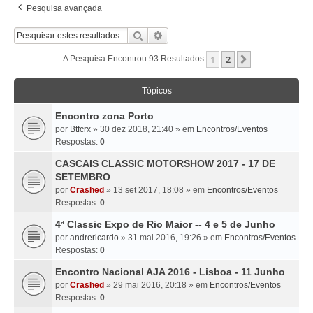
Pesquisa avançada
Pesquisar
Pesquisa Avançada
1
2
Próximo
A Pesquisa Encontrou 93 Resultados
Tópicos
Encontro zona Porto
por
Btfcrx
» 30 dez 2018, 21:40 » em
Encontros/Eventos
Respostas:
0
CASCAIS CLASSIC MOTORSHOW 2017 - 17 DE
SETEMBRO
por
Crashed
» 13 set 2017, 18:08 » em
Encontros/Eventos
Respostas:
0
4ª Classic Expo de Rio Maior -- 4 e 5 de Junho
por
andrericardo
» 31 mai 2016, 19:26 » em
Encontros/Eventos
Respostas:
0
Encontro Nacional AJA 2016 - Lisboa - 11 Junho
por
Crashed
» 29 mai 2016, 20:18 » em
Encontros/Eventos
Respostas:
0