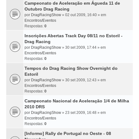
Campeonato de Aceleração em Águeda 11 de
Outubro Drag Racing
por
DragRacingShow
» 02 out 2009, 16:40 » em
Encontros/Eventos
Respostas:
0
Inscrições Abertas Track Day 08/11 no Estoril -
Drag Racing
por
DragRacingShow
» 30 set 2009, 17:44 » em
Encontros/Eventos
Respostas:
0
Tempos do Drag Racing Show Overnight do
Estoril
por
DragRacingShow
» 30 set 2009, 12:43 » em
Encontros/Eventos
Respostas:
0
Campeonato Nacional de Aceleração 1/4 de Milha
2010 DRS
por
DragRacingShow
» 23 set 2009, 16:48 » em
Encontros/Eventos
Respostas:
0
[Informo] Rally de Portugal no Oeste - 08