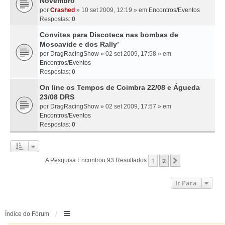
Novembro
por
Crashed
» 10 set 2009, 12:19 » em
Encontros/Eventos
Respostas:
0
Convites para Discoteca nas bombas de
Moscavide e dos Rally’
por
DragRacingShow
» 02 set 2009, 17:58 » em
Encontros/Eventos
Respostas:
0
On line os Tempos de Coimbra 22/08 e Águeda
23/08 DRS
por
DragRacingShow
» 02 set 2009, 17:57 » em
Encontros/Eventos
Respostas:
0
1
2
Próximo
A Pesquisa Encontrou 93 Resultados
Ir Para
Índice do Fórum