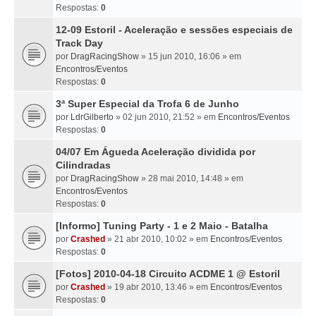
Respostas:
0
12-09 Estoril - Aceleração e sessões especiais de
Track Day
por
DragRacingShow
» 15 jun 2010, 16:06 » em
Encontros/Eventos
Respostas:
0
3ª Super Especial da Trofa 6 de Junho
por
LdrGilberto
» 02 jun 2010, 21:52 » em
Encontros/Eventos
Respostas:
0
04/07 Em Águeda Aceleração dividida por
Cilindradas
por
DragRacingShow
» 28 mai 2010, 14:48 » em
Encontros/Eventos
Respostas:
0
[Informo] Tuning Party - 1 e 2 Maio - Batalha
por
Crashed
» 21 abr 2010, 10:02 » em
Encontros/Eventos
Respostas:
0
[Fotos] 2010-04-18 Circuito ACDME 1 @ Estoril
por
Crashed
» 19 abr 2010, 13:46 » em
Encontros/Eventos
Respostas:
0