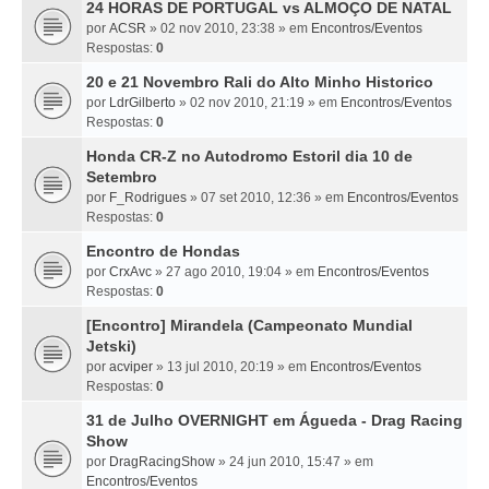
24 HORAS DE PORTUGAL vs ALMOÇO DE NATAL
por
ACSR
» 02 nov 2010, 23:38 » em
Encontros/Eventos
Respostas:
0
20 e 21 Novembro Rali do Alto Minho Historico
por
LdrGilberto
» 02 nov 2010, 21:19 » em
Encontros/Eventos
Respostas:
0
Honda CR-Z no Autodromo Estoril dia 10 de
Setembro
por
F_Rodrigues
» 07 set 2010, 12:36 » em
Encontros/Eventos
Respostas:
0
Encontro de Hondas
por
CrxAvc
» 27 ago 2010, 19:04 » em
Encontros/Eventos
Respostas:
0
[Encontro] Mirandela (Campeonato Mundial
Jetski)
por
acviper
» 13 jul 2010, 20:19 » em
Encontros/Eventos
Respostas:
0
31 de Julho OVERNIGHT em Águeda - Drag Racing
Show
por
DragRacingShow
» 24 jun 2010, 15:47 » em
Encontros/Eventos