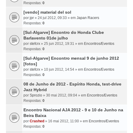
Respostas:
0
[vendo] material del sol
por
jpr
» 24 jul 2012, 09:33 » em
Japan Racers
Respostas:
0
[Sul-Algarve] Encontro do Honda Clube
Barlavento 01de julho
por
stefcrx
» 25 jun 2012, 19:31 » em
Encontros/Eventos
Respostas:
0
[Sul-Algarve] Encontro mensal 9 de junho 2012
[fotos]
por
stefcrx
» 10 jun 2012, 14:54 » em
Encontros/Eventos
Respostas:
0
08 de Junho de 2012 - Espírito Honda, test-drive
Jazz Hybrid
por
Sprozio
» 30 mai 2012, 09:04 » em
Encontros/Eventos
Respostas:
0
Encontro Nacional AJA 2012 - 9 e 10 de Junho na
Beira Baixa
por
Crashed
» 16 mai 2012, 11:00 » em
Encontros/Eventos
Respostas:
0