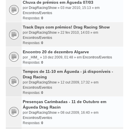
Chuva de prémios em Águeda 07/03
por
DragRacingShow
» 03 mar 2010, 15:13 » em
Encontros/Eventos
Respostas:
0
Track Days com prémios! Drag Racing Show
por
DragRacingShow
» 22 fev 2010, 14:03 » em
Encontros/Eventos
Respostas:
0
Encontro 20 de dezembro Algarve
por
_HIM_
» 10 dez 2009, 01:48 » em
Encontros/Eventos
Respostas:
0
Tempos de 11-10 em Águeda - já disponíveis -
Drag Racing
por
DragRacingShow
» 12 out 2009, 17:32 » em
Encontros/Eventos
Respostas:
0
Presenças Carimbadas - 11 de Outubro em
Águeda Drag Racin
por
DragRacingShow
» 08 out 2009, 16:40 » em
Encontros/Eventos
Respostas:
0