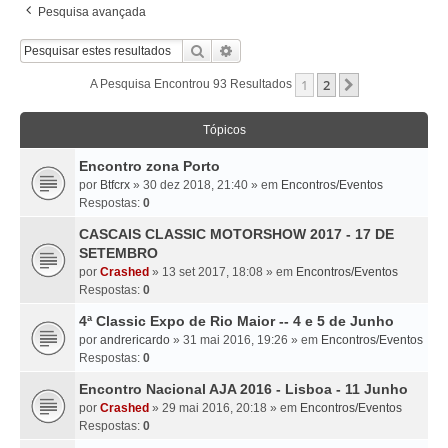
Pesquisa avançada
Pesquisar
Pesquisa Avançada
1
2
Próximo
A Pesquisa Encontrou 93 Resultados
Tópicos
Encontro zona Porto
por
Btfcrx
» 30 dez 2018, 21:40 » em
Encontros/Eventos
Respostas:
0
CASCAIS CLASSIC MOTORSHOW 2017 - 17 DE
SETEMBRO
por
Crashed
» 13 set 2017, 18:08 » em
Encontros/Eventos
Respostas:
0
4ª Classic Expo de Rio Maior -- 4 e 5 de Junho
por
andrericardo
» 31 mai 2016, 19:26 » em
Encontros/Eventos
Respostas:
0
Encontro Nacional AJA 2016 - Lisboa - 11 Junho
por
Crashed
» 29 mai 2016, 20:18 » em
Encontros/Eventos
Respostas:
0