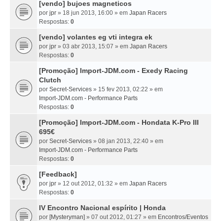
[vendo] bujoes magneticos
por
jpr
» 18 jun 2013, 16:00 » em
Japan Racers
Respostas:
0
[vendo] volantes eg vti integra ek
por
jpr
» 03 abr 2013, 15:07 » em
Japan Racers
Respostas:
0
[Promoção] Import-JDM.com - Exedy Racing
Clutch
por
Secret-Services
» 15 fev 2013, 02:22 » em
Import-JDM.com - Performance Parts
Respostas:
0
[Promoção] Import-JDM.com - Hondata K-Pro III
695€
por
Secret-Services
» 08 jan 2013, 22:40 » em
Import-JDM.com - Performance Parts
Respostas:
0
[Feedback]
por
jpr
» 12 out 2012, 01:32 » em
Japan Racers
Respostas:
0
IV Encontro Nacional espírito | Honda
por
[Mysteryman]
» 07 out 2012, 01:27 » em
Encontros/Eventos