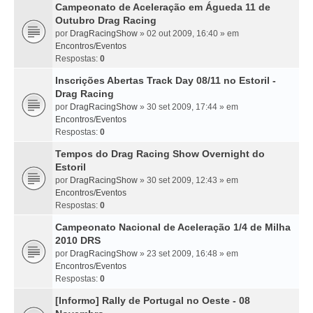
Campeonato de Aceleração em Águeda 11 de
Outubro Drag Racing
por
DragRacingShow
» 02 out 2009, 16:40 » em
Encontros/Eventos
Respostas:
0
Inscrições Abertas Track Day 08/11 no Estoril -
Drag Racing
por
DragRacingShow
» 30 set 2009, 17:44 » em
Encontros/Eventos
Respostas:
0
Tempos do Drag Racing Show Overnight do
Estoril
por
DragRacingShow
» 30 set 2009, 12:43 » em
Encontros/Eventos
Respostas:
0
Campeonato Nacional de Aceleração 1/4 de Milha
2010 DRS
por
DragRacingShow
» 23 set 2009, 16:48 » em
Encontros/Eventos
Respostas:
0
[Informo] Rally de Portugal no Oeste - 08