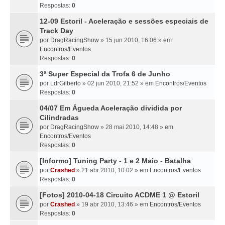
Respostas:
0
12-09 Estoril - Aceleração e sessões especiais de
Track Day
por
DragRacingShow
» 15 jun 2010, 16:06 » em
Encontros/Eventos
Respostas:
0
3ª Super Especial da Trofa 6 de Junho
por
LdrGilberto
» 02 jun 2010, 21:52 » em
Encontros/Eventos
Respostas:
0
04/07 Em Águeda Aceleração dividida por
Cilindradas
por
DragRacingShow
» 28 mai 2010, 14:48 » em
Encontros/Eventos
Respostas:
0
[Informo] Tuning Party - 1 e 2 Maio - Batalha
por
Crashed
» 21 abr 2010, 10:02 » em
Encontros/Eventos
Respostas:
0
[Fotos] 2010-04-18 Circuito ACDME 1 @ Estoril
por
Crashed
» 19 abr 2010, 13:46 » em
Encontros/Eventos
Respostas:
0