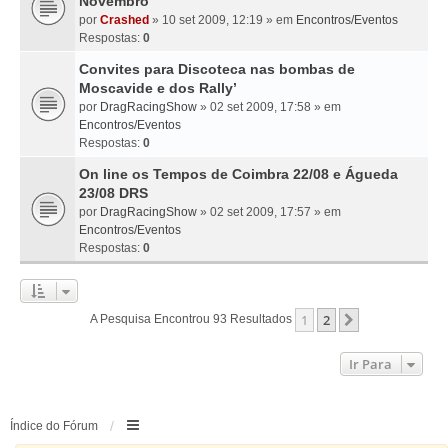
Novembro
por
Crashed
» 10 set 2009, 12:19 » em
Encontros/Eventos
Respostas:
0
Convites para Discoteca nas bombas de
Moscavide e dos Rally’
por
DragRacingShow
» 02 set 2009, 17:58 » em
Encontros/Eventos
Respostas:
0
On line os Tempos de Coimbra 22/08 e Águeda
23/08 DRS
por
DragRacingShow
» 02 set 2009, 17:57 » em
Encontros/Eventos
Respostas:
0
1
2
Próximo
A Pesquisa Encontrou 93 Resultados
Ir Para
Índice do Fórum