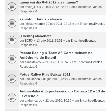
quem vai dia 6-4-2012 a santarem?
por
rover_416
» 29 mar 2012, 22:42 » em
Encontros/Eventos
Respostas:
0
espírito | Honda - almoço
por
[Mysteryman]
» 20 nov 2011, 19:15 » em
Encontros/Eventos
Respostas:
0
[Evento] alcochete
por
BCRX
» 13 ago 2011, 15:51 » em
Encontros/Eventos
Respostas:
0
Pecom Racing & Team AF Corse treinam no
Autódromo do Estoril
por
almeida7crx
» 29 jul 2011, 08:52 » em
Encontros/Eventos
Respostas:
0
Fotos Rallye Rias Baixas 2011
por
LdrGilberto
» 06 jun 2011, 12:49 » em
Encontros/Eventos
Respostas:
0
Automobilia & Expoclássico do Cartaxo 12 e 13 de
Fevereiro d
por
andrericardo
» 22 dez 2010, 10:30 » em
Encontros/Eventos
Respostas:
0