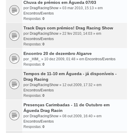
Chuva de prémios em Águeda 07/03
por
DragRacingShow
» 03 mar 2010, 15:13 » em
Encontros/Eventos
Respostas:
0
Track Days com prémios! Drag Racing Show
por
DragRacingShow
» 22 fev 2010, 14:03 » em
Encontros/Eventos
Respostas:
0
Encontro 20 de dezembro Algarve
por
_HIM_
» 10 dez 2009, 01:48 » em
Encontros/Eventos
Respostas:
0
Tempos de 11-10 em Águeda - já disponíveis -
Drag Racing
por
DragRacingShow
» 12 out 2009, 17:32 » em
Encontros/Eventos
Respostas:
0
Presenças Carimbadas - 11 de Outubro em
Águeda Drag Racin
por
DragRacingShow
» 08 out 2009, 16:40 » em
Encontros/Eventos
Respostas:
0