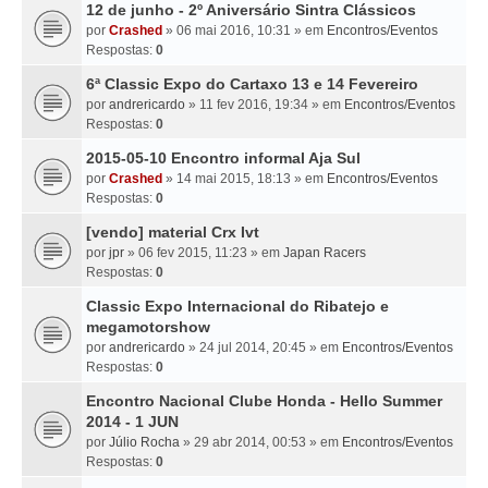
12 de junho - 2º Aniversário Sintra Clássicos
por
Crashed
» 06 mai 2016, 10:31 » em
Encontros/Eventos
Respostas:
0
6ª Classic Expo do Cartaxo 13 e 14 Fevereiro
por
andrericardo
» 11 fev 2016, 19:34 » em
Encontros/Eventos
Respostas:
0
2015-05-10 Encontro informal Aja Sul
por
Crashed
» 14 mai 2015, 18:13 » em
Encontros/Eventos
Respostas:
0
[vendo] material Crx Ivt
por
jpr
» 06 fev 2015, 11:23 » em
Japan Racers
Respostas:
0
Classic Expo Internacional do Ribatejo e
megamotorshow
por
andrericardo
» 24 jul 2014, 20:45 » em
Encontros/Eventos
Respostas:
0
Encontro Nacional Clube Honda - Hello Summer
2014 - 1 JUN
por
Júlio Rocha
» 29 abr 2014, 00:53 » em
Encontros/Eventos
Respostas:
0