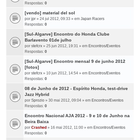
Respostas:
0
[vendo] material del sol
por
jpr
» 24 jul 2012, 09:33 » em
Japan Racers
Respostas:
0
[Sul-Algarve] Encontro do Honda Clube
Barlavento 01de julho
por
stefcrx
» 25 jun 2012, 19:31 » em
Encontros/Eventos
Respostas:
0
[Sul-Algarve] Encontro mensal 9 de junho 2012
[fotos]
por
stefcrx
» 10 jun 2012, 14:54 » em
Encontros/Eventos
Respostas:
0
08 de Junho de 2012 - Espírito Honda, test-drive
Jazz Hybrid
por
Sprozio
» 30 mai 2012, 09:04 » em
Encontros/Eventos
Respostas:
0
Encontro Nacional AJA 2012 - 9 e 10 de Junho na
Beira Baixa
por
Crashed
» 16 mai 2012, 11:00 » em
Encontros/Eventos
Respostas:
0