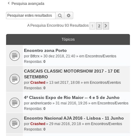
Pesquisa avançada
Pesquisar
Pesquisa Avançada
1
2
Próximo
A Pesquisa Encontrou 93 Resultados
Tópicos
Encontro zona Porto
por
Btfcrx
» 30 dez 2018, 21:40 » em
Encontros/Eventos
Respostas:
0
CASCAIS CLASSIC MOTORSHOW 2017 - 17 DE
SETEMBRO
por
Crashed
» 13 set 2017, 18:08 » em
Encontros/Eventos
Respostas:
0
4ª Classic Expo de Rio Maior -- 4 e 5 de Junho
por
andrericardo
» 31 mai 2016, 19:26 » em
Encontros/Eventos
Respostas:
0
Encontro Nacional AJA 2016 - Lisboa - 11 Junho
por
Crashed
» 29 mai 2016, 20:18 » em
Encontros/Eventos
Respostas:
0