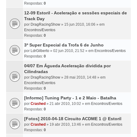
Respostas:
0
12-09 Estoril - Aceleração e sessões especiais de
Track Day
por
DragRacingShow
» 15 jun 2010, 16:06 » em
Encontros/Eventos
Respostas:
0
3ª Super Especial da Trofa 6 de Junho
por
LdrGilberto
» 02 jun 2010, 21:52 » em
Encontros/Eventos
Respostas:
0
04/07 Em Águeda Aceleração dividida por
Cilindradas
por
DragRacingShow
» 28 mai 2010, 14:48 » em
Encontros/Eventos
Respostas:
0
[Informo] Tuning Party - 1 e 2 Maio - Batalha
por
Crashed
» 21 abr 2010, 10:02 » em
Encontros/Eventos
Respostas:
0
[Fotos] 2010-04-18 Circuito ACDME 1 @ Estoril
por
Crashed
» 19 abr 2010, 13:46 » em
Encontros/Eventos
Respostas:
0