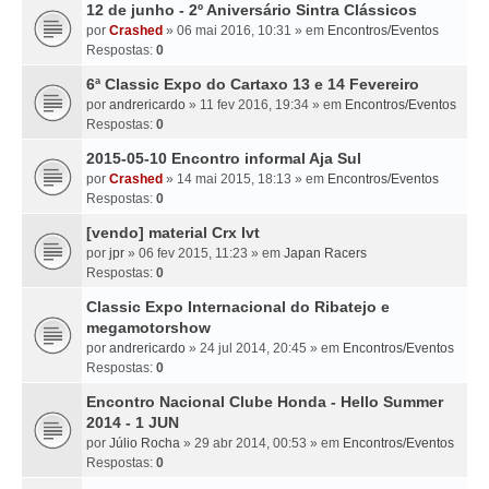
12 de junho - 2º Aniversário Sintra Clássicos
por
Crashed
» 06 mai 2016, 10:31 » em
Encontros/Eventos
Respostas:
0
6ª Classic Expo do Cartaxo 13 e 14 Fevereiro
por
andrericardo
» 11 fev 2016, 19:34 » em
Encontros/Eventos
Respostas:
0
2015-05-10 Encontro informal Aja Sul
por
Crashed
» 14 mai 2015, 18:13 » em
Encontros/Eventos
Respostas:
0
[vendo] material Crx Ivt
por
jpr
» 06 fev 2015, 11:23 » em
Japan Racers
Respostas:
0
Classic Expo Internacional do Ribatejo e
megamotorshow
por
andrericardo
» 24 jul 2014, 20:45 » em
Encontros/Eventos
Respostas:
0
Encontro Nacional Clube Honda - Hello Summer
2014 - 1 JUN
por
Júlio Rocha
» 29 abr 2014, 00:53 » em
Encontros/Eventos
Respostas:
0