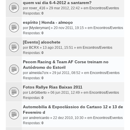
quem vai dia 6-4-2012 a santarem?
por
rover_416
» 29 mar 2012, 22:42 » em
Encontros/Eventos
Respostas:
0
espírito | Honda - almoço
por
[Mysteryman]
» 20 nov 2011, 19:15 » em
Encontros/Eventos
Respostas:
0
[Evento] alcochete
por
BCRX
» 13 ago 2011, 15:51 » em
Encontros/Eventos
Respostas:
0
Pecom Racing & Team AF Corse treinam no
Autódromo do Estoril
por
almeida7crx
» 29 jul 2011, 08:52 » em
Encontros/Eventos
Respostas:
0
Fotos Rallye Rias Baixas 2011
por
LdrGilberto
» 06 jun 2011, 12:49 » em
Encontros/Eventos
Respostas:
0
Automobilia & Expoclássico do Cartaxo 12 e 13 de
Fevereiro d
por
andrericardo
» 22 dez 2010, 10:30 » em
Encontros/Eventos
Respostas:
0