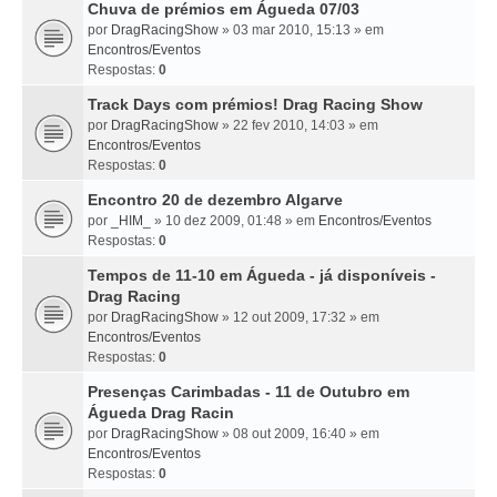
Chuva de prémios em Águeda 07/03
por
DragRacingShow
» 03 mar 2010, 15:13 » em
Encontros/Eventos
Respostas:
0
Track Days com prémios! Drag Racing Show
por
DragRacingShow
» 22 fev 2010, 14:03 » em
Encontros/Eventos
Respostas:
0
Encontro 20 de dezembro Algarve
por
_HIM_
» 10 dez 2009, 01:48 » em
Encontros/Eventos
Respostas:
0
Tempos de 11-10 em Águeda - já disponíveis -
Drag Racing
por
DragRacingShow
» 12 out 2009, 17:32 » em
Encontros/Eventos
Respostas:
0
Presenças Carimbadas - 11 de Outubro em
Águeda Drag Racin
por
DragRacingShow
» 08 out 2009, 16:40 » em
Encontros/Eventos
Respostas:
0