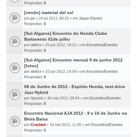
Respostas:
0
[vendo] material del sol
por
jpr
» 24 jul 2012, 09:33 » em
Japan Racers
Respostas:
0
[Sul-Algarve] Encontro do Honda Clube
Barlavento 01de julho
por
stefcrx
» 25 jun 2012, 19:31 » em
Encontros/Eventos
Respostas:
0
[Sul-Algarve] Encontro mensal 9 de junho 2012
[fotos]
por
stefcrx
» 10 jun 2012, 14:54 » em
Encontros/Eventos
Respostas:
0
08 de Junho de 2012 - Espírito Honda, test-drive
Jazz Hybrid
por
Sprozio
» 30 mai 2012, 09:04 » em
Encontros/Eventos
Respostas:
0
Encontro Nacional AJA 2012 - 9 e 10 de Junho na
Beira Baixa
por
Crashed
» 16 mai 2012, 11:00 » em
Encontros/Eventos
Respostas:
0