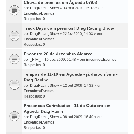
Chuva de prémios em Águeda 07/03
por
DragRacingShow
» 03 mar 2010, 15:13 » em
Encontros/Eventos
Respostas:
0
Track Days com prémios! Drag Racing Show
por
DragRacingShow
» 22 fev 2010, 14:03 » em
Encontros/Eventos
Respostas:
0
Encontro 20 de dezembro Algarve
por
_HIM_
» 10 dez 2009, 01:48 » em
Encontros/Eventos
Respostas:
0
Tempos de 11-10 em Águeda - já disponíveis -
Drag Racing
por
DragRacingShow
» 12 out 2009, 17:32 » em
Encontros/Eventos
Respostas:
0
Presenças Carimbadas - 11 de Outubro em
Águeda Drag Racin
por
DragRacingShow
» 08 out 2009, 16:40 » em
Encontros/Eventos
Respostas:
0