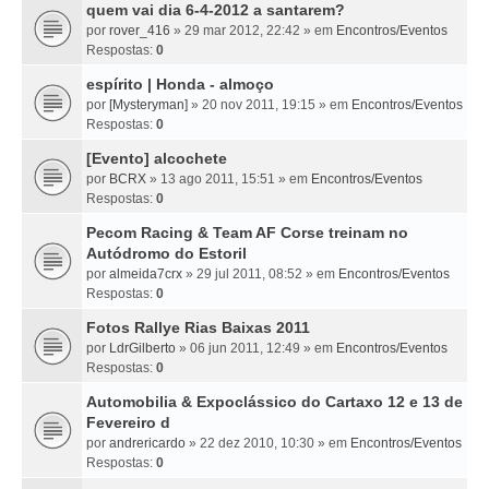
quem vai dia 6-4-2012 a santarem?
por
rover_416
» 29 mar 2012, 22:42 » em
Encontros/Eventos
Respostas:
0
espírito | Honda - almoço
por
[Mysteryman]
» 20 nov 2011, 19:15 » em
Encontros/Eventos
Respostas:
0
[Evento] alcochete
por
BCRX
» 13 ago 2011, 15:51 » em
Encontros/Eventos
Respostas:
0
Pecom Racing & Team AF Corse treinam no
Autódromo do Estoril
por
almeida7crx
» 29 jul 2011, 08:52 » em
Encontros/Eventos
Respostas:
0
Fotos Rallye Rias Baixas 2011
por
LdrGilberto
» 06 jun 2011, 12:49 » em
Encontros/Eventos
Respostas:
0
Automobilia & Expoclássico do Cartaxo 12 e 13 de
Fevereiro d
por
andrericardo
» 22 dez 2010, 10:30 » em
Encontros/Eventos
Respostas:
0