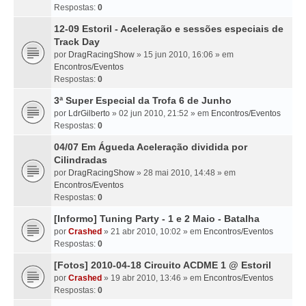
Respostas:
0
12-09 Estoril - Aceleração e sessões especiais de
Track Day
por
DragRacingShow
» 15 jun 2010, 16:06 » em
Encontros/Eventos
Respostas:
0
3ª Super Especial da Trofa 6 de Junho
por
LdrGilberto
» 02 jun 2010, 21:52 » em
Encontros/Eventos
Respostas:
0
04/07 Em Águeda Aceleração dividida por
Cilindradas
por
DragRacingShow
» 28 mai 2010, 14:48 » em
Encontros/Eventos
Respostas:
0
[Informo] Tuning Party - 1 e 2 Maio - Batalha
por
Crashed
» 21 abr 2010, 10:02 » em
Encontros/Eventos
Respostas:
0
[Fotos] 2010-04-18 Circuito ACDME 1 @ Estoril
por
Crashed
» 19 abr 2010, 13:46 » em
Encontros/Eventos
Respostas:
0