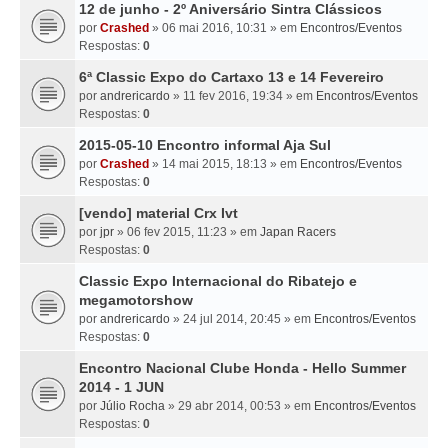
12 de junho - 2º Aniversário Sintra Clássicos
por
Crashed
» 06 mai 2016, 10:31 » em
Encontros/Eventos
Respostas:
0
6ª Classic Expo do Cartaxo 13 e 14 Fevereiro
por
andrericardo
» 11 fev 2016, 19:34 » em
Encontros/Eventos
Respostas:
0
2015-05-10 Encontro informal Aja Sul
por
Crashed
» 14 mai 2015, 18:13 » em
Encontros/Eventos
Respostas:
0
[vendo] material Crx Ivt
por
jpr
» 06 fev 2015, 11:23 » em
Japan Racers
Respostas:
0
Classic Expo Internacional do Ribatejo e
megamotorshow
por
andrericardo
» 24 jul 2014, 20:45 » em
Encontros/Eventos
Respostas:
0
Encontro Nacional Clube Honda - Hello Summer
2014 - 1 JUN
por
Júlio Rocha
» 29 abr 2014, 00:53 » em
Encontros/Eventos
Respostas:
0