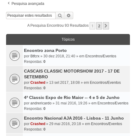
Pesquisa avançada
Pesquisar
Pesquisa Avançada
1
2
Próximo
A Pesquisa Encontrou 93 Resultados
Tópicos
Encontro zona Porto
por
Btfcrx
» 30 dez 2018, 21:40 » em
Encontros/Eventos
Respostas:
0
CASCAIS CLASSIC MOTORSHOW 2017 - 17 DE
SETEMBRO
por
Crashed
» 13 set 2017, 18:08 » em
Encontros/Eventos
Respostas:
0
4ª Classic Expo de Rio Maior -- 4 e 5 de Junho
por
andrericardo
» 31 mai 2016, 19:26 » em
Encontros/Eventos
Respostas:
0
Encontro Nacional AJA 2016 - Lisboa - 11 Junho
por
Crashed
» 29 mai 2016, 20:18 » em
Encontros/Eventos
Respostas:
0