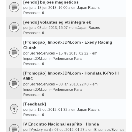
[vendo] bujoes magneticos
por
jpr
» 18 jun 2013, 16:00 » em
Japan Racers
Respostas:
0
[vendo] volantes eg vti integra ek
por
jpr
» 03 abr 2013, 15:07 » em
Japan Racers
Respostas:
0
[Promoção] Import-JDM.com - Exedy Racing
Clutch
por
Secret-Services
» 15 fev 2013, 02:22 » em
Import-JDM.com - Performance Parts
Respostas:
0
[Promoção] Import-JDM.com - Hondata K-Pro III
695€
por
Secret-Services
» 08 jan 2013, 22:40 » em
Import-JDM.com - Performance Parts
Respostas:
0
[Feedback]
por
jpr
» 12 out 2012, 01:32 » em
Japan Racers
Respostas:
0
IV Encontro Nacional espírito | Honda
por
[Mysteryman]
» 07 out 2012, 01:27 » em
Encontros/Eventos