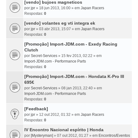
[vendo] bujoes magneticos
por
jpr
» 18 jun 2013, 16:00 » em
Japan Racers
Respostas:
0
[vendo] volantes eg vti integra ek
por
jpr
» 03 abr 2013, 15:07 » em
Japan Racers
Respostas:
0
[Promoção] Import-JDM.com - Exedy Racing
Clutch
por
Secret-Services
» 15 fev 2013, 02:22 » em
Import-JDM.com - Performance Parts
Respostas:
0
[Promoção] Import-JDM.com - Hondata K-Pro III
695€
por
Secret-Services
» 08 jan 2013, 22:40 » em
Import-JDM.com - Performance Parts
Respostas:
0
[Feedback]
por
jpr
» 12 out 2012, 01:32 » em
Japan Racers
Respostas:
0
IV Encontro Nacional espírito | Honda
por
[Mysteryman]
» 07 out 2012, 01:27 » em
Encontros/Eventos