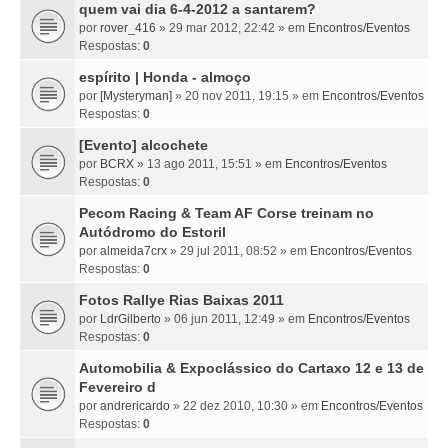
quem vai dia 6-4-2012 a santarem?
por
rover_416
» 29 mar 2012, 22:42 » em
Encontros/Eventos
Respostas:
0
espírito | Honda - almoço
por
[Mysteryman]
» 20 nov 2011, 19:15 » em
Encontros/Eventos
Respostas:
0
[Evento] alcochete
por
BCRX
» 13 ago 2011, 15:51 » em
Encontros/Eventos
Respostas:
0
Pecom Racing & Team AF Corse treinam no
Autódromo do Estoril
por
almeida7crx
» 29 jul 2011, 08:52 » em
Encontros/Eventos
Respostas:
0
Fotos Rallye Rias Baixas 2011
por
LdrGilberto
» 06 jun 2011, 12:49 » em
Encontros/Eventos
Respostas:
0
Automobilia & Expoclássico do Cartaxo 12 e 13 de
Fevereiro d
por
andrericardo
» 22 dez 2010, 10:30 » em
Encontros/Eventos
Respostas:
0