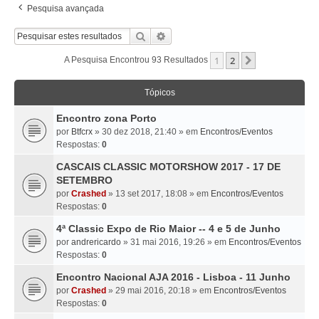
Pesquisa avançada
Pesquisar
Pesquisa Avançada
1
2
Próximo
A Pesquisa Encontrou 93 Resultados
Tópicos
Encontro zona Porto
por
Btfcrx
» 30 dez 2018, 21:40 » em
Encontros/Eventos
Respostas:
0
CASCAIS CLASSIC MOTORSHOW 2017 - 17 DE
SETEMBRO
por
Crashed
» 13 set 2017, 18:08 » em
Encontros/Eventos
Respostas:
0
4ª Classic Expo de Rio Maior -- 4 e 5 de Junho
por
andrericardo
» 31 mai 2016, 19:26 » em
Encontros/Eventos
Respostas:
0
Encontro Nacional AJA 2016 - Lisboa - 11 Junho
por
Crashed
» 29 mai 2016, 20:18 » em
Encontros/Eventos
Respostas:
0