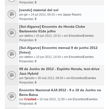
Respostas:
0
[vendo] material del sol
por
jpr
» 24 jul 2012, 09:33 » em
Japan Racers
Respostas:
0
[Sul-Algarve] Encontro do Honda Clube
Barlavento 01de julho
por
stefcrx
» 25 jun 2012, 19:31 » em
Encontros/Eventos
Respostas:
0
[Sul-Algarve] Encontro mensal 9 de junho 2012
[fotos]
por
stefcrx
» 10 jun 2012, 14:54 » em
Encontros/Eventos
Respostas:
0
08 de Junho de 2012 - Espírito Honda, test-drive
Jazz Hybrid
por
Sprozio
» 30 mai 2012, 09:04 » em
Encontros/Eventos
Respostas:
0
Encontro Nacional AJA 2012 - 9 e 10 de Junho na
Beira Baixa
por
Crashed
» 16 mai 2012, 11:00 » em
Encontros/Eventos
Respostas:
0