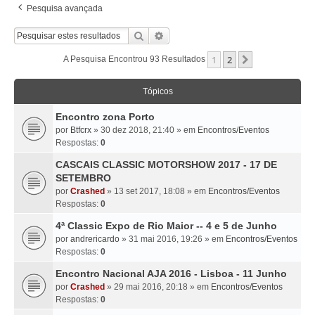
Pesquisa avançada
Pesquisar
Pesquisa Avançada
1
2
Próximo
A Pesquisa Encontrou 93 Resultados
Tópicos
Encontro zona Porto
por
Btfcrx
» 30 dez 2018, 21:40 » em
Encontros/Eventos
Respostas:
0
CASCAIS CLASSIC MOTORSHOW 2017 - 17 DE
SETEMBRO
por
Crashed
» 13 set 2017, 18:08 » em
Encontros/Eventos
Respostas:
0
4ª Classic Expo de Rio Maior -- 4 e 5 de Junho
por
andrericardo
» 31 mai 2016, 19:26 » em
Encontros/Eventos
Respostas:
0
Encontro Nacional AJA 2016 - Lisboa - 11 Junho
por
Crashed
» 29 mai 2016, 20:18 » em
Encontros/Eventos
Respostas:
0