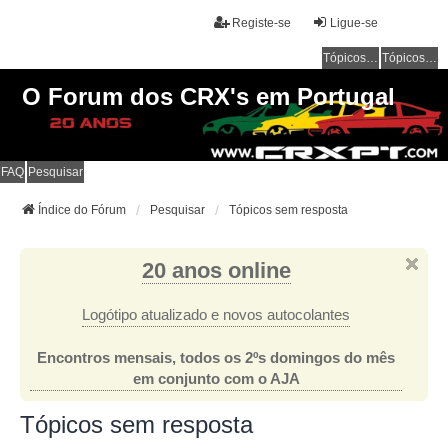
Registe-se
Ligue-se
Tópicos sem resposta
Tópicos ativos
O Forum dos CRX's em Portugal
FAQ
Pesquisar
Índice do Fórum
Pesquisar
Tópicos sem resposta
20 anos online
Logótipo atualizado e novos autocolantes
Encontros mensais, todos os 2ºs domingos do mês
em conjunto com o AJA
Tópicos sem resposta