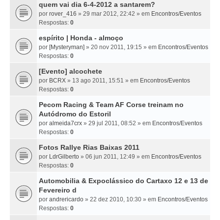
quem vai dia 6-4-2012 a santarem?
por
rover_416
» 29 mar 2012, 22:42 » em
Encontros/Eventos
Respostas:
0
espírito | Honda - almoço
por
[Mysteryman]
» 20 nov 2011, 19:15 » em
Encontros/Eventos
Respostas:
0
[Evento] alcochete
por
BCRX
» 13 ago 2011, 15:51 » em
Encontros/Eventos
Respostas:
0
Pecom Racing & Team AF Corse treinam no
Autódromo do Estoril
por
almeida7crx
» 29 jul 2011, 08:52 » em
Encontros/Eventos
Respostas:
0
Fotos Rallye Rias Baixas 2011
por
LdrGilberto
» 06 jun 2011, 12:49 » em
Encontros/Eventos
Respostas:
0
Automobilia & Expoclássico do Cartaxo 12 e 13 de
Fevereiro d
por
andrericardo
» 22 dez 2010, 10:30 » em
Encontros/Eventos
Respostas:
0