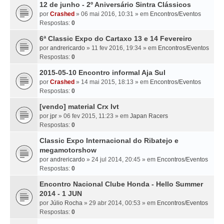
12 de junho - 2º Aniversário Sintra Clássicos
por
Crashed
» 06 mai 2016, 10:31 » em
Encontros/Eventos
Respostas:
0
6ª Classic Expo do Cartaxo 13 e 14 Fevereiro
por
andrericardo
» 11 fev 2016, 19:34 » em
Encontros/Eventos
Respostas:
0
2015-05-10 Encontro informal Aja Sul
por
Crashed
» 14 mai 2015, 18:13 » em
Encontros/Eventos
Respostas:
0
[vendo] material Crx Ivt
por
jpr
» 06 fev 2015, 11:23 » em
Japan Racers
Respostas:
0
Classic Expo Internacional do Ribatejo e
megamotorshow
por
andrericardo
» 24 jul 2014, 20:45 » em
Encontros/Eventos
Respostas:
0
Encontro Nacional Clube Honda - Hello Summer
2014 - 1 JUN
por
Júlio Rocha
» 29 abr 2014, 00:53 » em
Encontros/Eventos
Respostas:
0