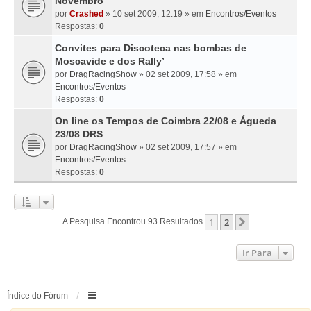
Novembro
por
Crashed
» 10 set 2009, 12:19 » em
Encontros/Eventos
Respostas:
0
Convites para Discoteca nas bombas de
Moscavide e dos Rally’
por
DragRacingShow
» 02 set 2009, 17:58 » em
Encontros/Eventos
Respostas:
0
On line os Tempos de Coimbra 22/08 e Águeda
23/08 DRS
por
DragRacingShow
» 02 set 2009, 17:57 » em
Encontros/Eventos
Respostas:
0
1
2
Próximo
A Pesquisa Encontrou 93 Resultados
Ir Para
Índice do Fórum