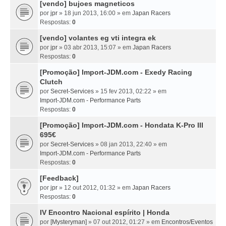
[vendo] bujoes magneticos
por
jpr
» 18 jun 2013, 16:00 » em
Japan Racers
Respostas:
0
[vendo] volantes eg vti integra ek
por
jpr
» 03 abr 2013, 15:07 » em
Japan Racers
Respostas:
0
[Promoção] Import-JDM.com - Exedy Racing
Clutch
por
Secret-Services
» 15 fev 2013, 02:22 » em
Import-JDM.com - Performance Parts
Respostas:
0
[Promoção] Import-JDM.com - Hondata K-Pro III
695€
por
Secret-Services
» 08 jan 2013, 22:40 » em
Import-JDM.com - Performance Parts
Respostas:
0
[Feedback]
por
jpr
» 12 out 2012, 01:32 » em
Japan Racers
Respostas:
0
IV Encontro Nacional espírito | Honda
por
[Mysteryman]
» 07 out 2012, 01:27 » em
Encontros/Eventos