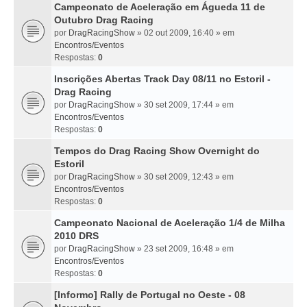
Campeonato de Aceleração em Águeda 11 de
Outubro Drag Racing
por
DragRacingShow
» 02 out 2009, 16:40 » em
Encontros/Eventos
Respostas:
0
Inscrições Abertas Track Day 08/11 no Estoril -
Drag Racing
por
DragRacingShow
» 30 set 2009, 17:44 » em
Encontros/Eventos
Respostas:
0
Tempos do Drag Racing Show Overnight do
Estoril
por
DragRacingShow
» 30 set 2009, 12:43 » em
Encontros/Eventos
Respostas:
0
Campeonato Nacional de Aceleração 1/4 de Milha
2010 DRS
por
DragRacingShow
» 23 set 2009, 16:48 » em
Encontros/Eventos
Respostas:
0
[Informo] Rally de Portugal no Oeste - 08