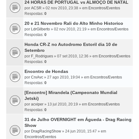
24 HORAS DE PORTUGAL vs ALMOÇO DE NATAL
por
ACSR
» 02 nov 2010, 23:38 » em
Encontros/Eventos
Respostas:
0
20 e 21 Novembro Rali do Alto Minho Historico
por
LdrGilberto
» 02 nov 2010, 21:19 » em
Encontros/Eventos
Respostas:
0
Honda CR-Z no Autodromo Estoril dia 10 de
Setembro
por
F_Rodrigues
» 07 set 2010, 12:36 » em
Encontros/Eventos
Respostas:
0
Encontro de Hondas
por
CrxAvc
» 27 ago 2010, 19:04 » em
Encontros/Eventos
Respostas:
0
[Encontro] Mirandela (Campeonato Mundial
Jetski)
por
acviper
» 13 jul 2010, 20:19 » em
Encontros/Eventos
Respostas:
0
31 de Julho OVERNIGHT em Águeda - Drag Racing
Show
por
DragRacingShow
» 24 jun 2010, 15:47 » em
Encontros/Eventos