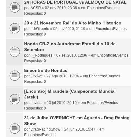
24 HORAS DE PORTUGAL vs ALMOÇO DE NATAL
por
ACSR
» 02 nov 2010, 23:38 » em
Encontros/Eventos
Respostas:
0
20 e 21 Novembro Rali do Alto Minho Historico
por
LdrGilberto
» 02 nov 2010, 21:19 » em
Encontros/Eventos
Respostas:
0
Honda CR-Z no Autodromo Estoril dia 10 de
Setembro
por
F_Rodrigues
» 07 set 2010, 12:36 » em
Encontros/Eventos
Respostas:
0
Encontro de Hondas
por
CrxAvc
» 27 ago 2010, 19:04 » em
Encontros/Eventos
Respostas:
0
[Encontro] Mirandela (Campeonato Mundial
Jetski)
por
acviper
» 13 jul 2010, 20:19 » em
Encontros/Eventos
Respostas:
0
31 de Julho OVERNIGHT em Águeda - Drag Racing
Show
por
DragRacingShow
» 24 jun 2010, 15:47 » em
Encontros/Eventos