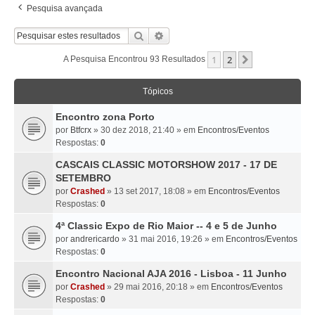
Pesquisa avançada
Pesquisar
Pesquisa Avançada
1
2
Próximo
A Pesquisa Encontrou 93 Resultados
Tópicos
Encontro zona Porto
por
Btfcrx
» 30 dez 2018, 21:40 » em
Encontros/Eventos
Respostas:
0
CASCAIS CLASSIC MOTORSHOW 2017 - 17 DE
SETEMBRO
por
Crashed
» 13 set 2017, 18:08 » em
Encontros/Eventos
Respostas:
0
4ª Classic Expo de Rio Maior -- 4 e 5 de Junho
por
andrericardo
» 31 mai 2016, 19:26 » em
Encontros/Eventos
Respostas:
0
Encontro Nacional AJA 2016 - Lisboa - 11 Junho
por
Crashed
» 29 mai 2016, 20:18 » em
Encontros/Eventos
Respostas:
0