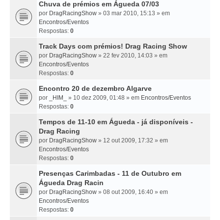
Chuva de prémios em Águeda 07/03
por
DragRacingShow
» 03 mar 2010, 15:13 » em
Encontros/Eventos
Respostas:
0
Track Days com prémios! Drag Racing Show
por
DragRacingShow
» 22 fev 2010, 14:03 » em
Encontros/Eventos
Respostas:
0
Encontro 20 de dezembro Algarve
por
_HIM_
» 10 dez 2009, 01:48 » em
Encontros/Eventos
Respostas:
0
Tempos de 11-10 em Águeda - já disponíveis -
Drag Racing
por
DragRacingShow
» 12 out 2009, 17:32 » em
Encontros/Eventos
Respostas:
0
Presenças Carimbadas - 11 de Outubro em
Águeda Drag Racin
por
DragRacingShow
» 08 out 2009, 16:40 » em
Encontros/Eventos
Respostas:
0