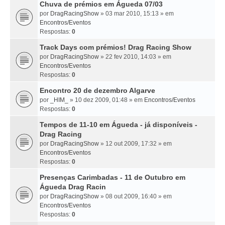
Chuva de prémios em Águeda 07/03
por
DragRacingShow
» 03 mar 2010, 15:13 » em
Encontros/Eventos
Respostas:
0
Track Days com prémios! Drag Racing Show
por
DragRacingShow
» 22 fev 2010, 14:03 » em
Encontros/Eventos
Respostas:
0
Encontro 20 de dezembro Algarve
por
_HIM_
» 10 dez 2009, 01:48 » em
Encontros/Eventos
Respostas:
0
Tempos de 11-10 em Águeda - já disponíveis -
Drag Racing
por
DragRacingShow
» 12 out 2009, 17:32 » em
Encontros/Eventos
Respostas:
0
Presenças Carimbadas - 11 de Outubro em
Águeda Drag Racin
por
DragRacingShow
» 08 out 2009, 16:40 » em
Encontros/Eventos
Respostas:
0