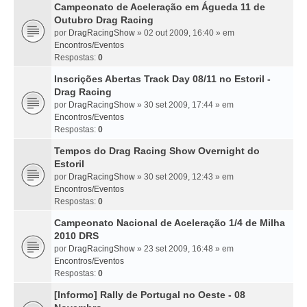
Campeonato de Aceleração em Águeda 11 de
Outubro Drag Racing
por
DragRacingShow
» 02 out 2009, 16:40 » em
Encontros/Eventos
Respostas:
0
Inscrições Abertas Track Day 08/11 no Estoril -
Drag Racing
por
DragRacingShow
» 30 set 2009, 17:44 » em
Encontros/Eventos
Respostas:
0
Tempos do Drag Racing Show Overnight do
Estoril
por
DragRacingShow
» 30 set 2009, 12:43 » em
Encontros/Eventos
Respostas:
0
Campeonato Nacional de Aceleração 1/4 de Milha
2010 DRS
por
DragRacingShow
» 23 set 2009, 16:48 » em
Encontros/Eventos
Respostas:
0
[Informo] Rally de Portugal no Oeste - 08