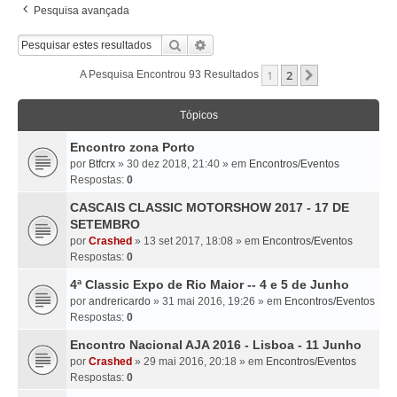
Pesquisa avançada
Pesquisar
Pesquisa Avançada
1
2
Próximo
A Pesquisa Encontrou 93 Resultados
Tópicos
Encontro zona Porto
por
Btfcrx
» 30 dez 2018, 21:40 » em
Encontros/Eventos
Respostas:
0
CASCAIS CLASSIC MOTORSHOW 2017 - 17 DE
SETEMBRO
por
Crashed
» 13 set 2017, 18:08 » em
Encontros/Eventos
Respostas:
0
4ª Classic Expo de Rio Maior -- 4 e 5 de Junho
por
andrericardo
» 31 mai 2016, 19:26 » em
Encontros/Eventos
Respostas:
0
Encontro Nacional AJA 2016 - Lisboa - 11 Junho
por
Crashed
» 29 mai 2016, 20:18 » em
Encontros/Eventos
Respostas:
0