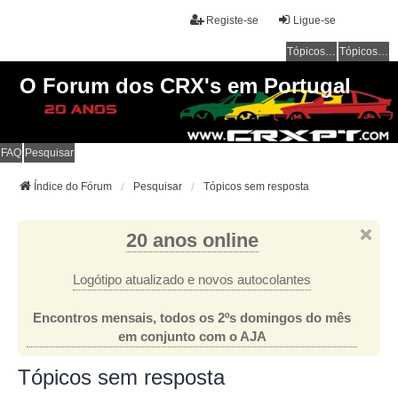
Registe-se
Ligue-se
Tópicos sem resposta
Tópicos ativos
O Forum dos CRX's em Portugal
FAQ
Pesquisar
Índice do Fórum
Pesquisar
Tópicos sem resposta
20 anos online
Logótipo atualizado e novos autocolantes
Encontros mensais, todos os 2ºs domingos do mês
em conjunto com o AJA
Tópicos sem resposta