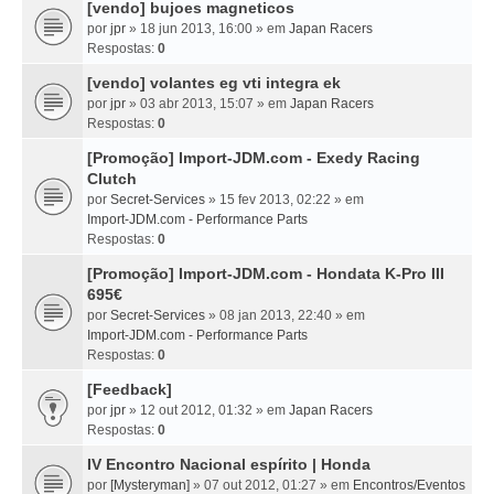
[vendo] bujoes magneticos
por
jpr
» 18 jun 2013, 16:00 » em
Japan Racers
Respostas:
0
[vendo] volantes eg vti integra ek
por
jpr
» 03 abr 2013, 15:07 » em
Japan Racers
Respostas:
0
[Promoção] Import-JDM.com - Exedy Racing
Clutch
por
Secret-Services
» 15 fev 2013, 02:22 » em
Import-JDM.com - Performance Parts
Respostas:
0
[Promoção] Import-JDM.com - Hondata K-Pro III
695€
por
Secret-Services
» 08 jan 2013, 22:40 » em
Import-JDM.com - Performance Parts
Respostas:
0
[Feedback]
por
jpr
» 12 out 2012, 01:32 » em
Japan Racers
Respostas:
0
IV Encontro Nacional espírito | Honda
por
[Mysteryman]
» 07 out 2012, 01:27 » em
Encontros/Eventos