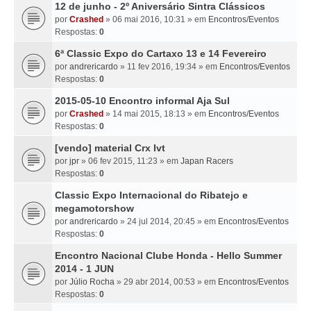
12 de junho - 2º Aniversário Sintra Clássicos
por
Crashed
» 06 mai 2016, 10:31 » em
Encontros/Eventos
Respostas:
0
6ª Classic Expo do Cartaxo 13 e 14 Fevereiro
por
andrericardo
» 11 fev 2016, 19:34 » em
Encontros/Eventos
Respostas:
0
2015-05-10 Encontro informal Aja Sul
por
Crashed
» 14 mai 2015, 18:13 » em
Encontros/Eventos
Respostas:
0
[vendo] material Crx Ivt
por
jpr
» 06 fev 2015, 11:23 » em
Japan Racers
Respostas:
0
Classic Expo Internacional do Ribatejo e
megamotorshow
por
andrericardo
» 24 jul 2014, 20:45 » em
Encontros/Eventos
Respostas:
0
Encontro Nacional Clube Honda - Hello Summer
2014 - 1 JUN
por
Júlio Rocha
» 29 abr 2014, 00:53 » em
Encontros/Eventos
Respostas:
0