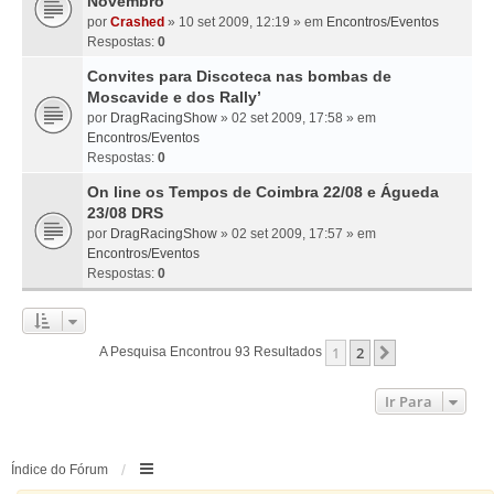
Novembro
por
Crashed
» 10 set 2009, 12:19 » em
Encontros/Eventos
Respostas:
0
Convites para Discoteca nas bombas de
Moscavide e dos Rally’
por
DragRacingShow
» 02 set 2009, 17:58 » em
Encontros/Eventos
Respostas:
0
On line os Tempos de Coimbra 22/08 e Águeda
23/08 DRS
por
DragRacingShow
» 02 set 2009, 17:57 » em
Encontros/Eventos
Respostas:
0
1
2
Próximo
A Pesquisa Encontrou 93 Resultados
Ir Para
Índice do Fórum