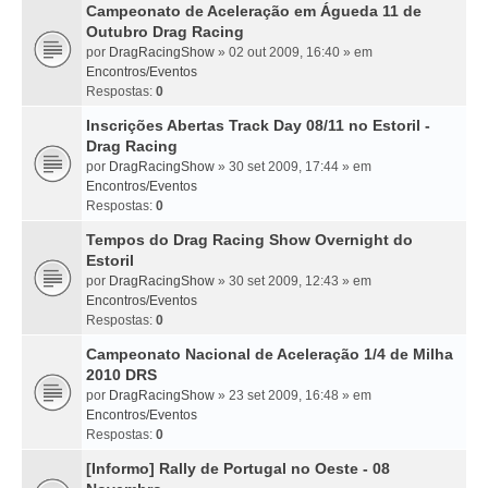
Campeonato de Aceleração em Águeda 11 de
Outubro Drag Racing
por
DragRacingShow
» 02 out 2009, 16:40 » em
Encontros/Eventos
Respostas:
0
Inscrições Abertas Track Day 08/11 no Estoril -
Drag Racing
por
DragRacingShow
» 30 set 2009, 17:44 » em
Encontros/Eventos
Respostas:
0
Tempos do Drag Racing Show Overnight do
Estoril
por
DragRacingShow
» 30 set 2009, 12:43 » em
Encontros/Eventos
Respostas:
0
Campeonato Nacional de Aceleração 1/4 de Milha
2010 DRS
por
DragRacingShow
» 23 set 2009, 16:48 » em
Encontros/Eventos
Respostas:
0
[Informo] Rally de Portugal no Oeste - 08