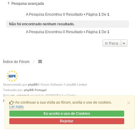
Pesquisa avançada
A Pesquisa Encontrou 0 Resultado • Página
1
De
1
Não foi encontrado nenhum resultado.
A Pesquisa Encontrou 0 Resultado • Página
1
De
1
Ir Para
Índice do Fórum
Desenvolvido por
phpBB
® Forum Software © phpBB Limited
Traduzido por:
phpBB Portugal
Style
we_universal
created by INVENTEA & v12mike
Privacidade
|
Termos
×
Ao continuar a sua visita ao fórum, aceita o use de cookies.
Ler mais
Eu aceito o uso de Cookies
Rejeitar