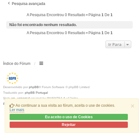
Pesquisa avançada
A Pesquisa Encontrou 0 Resultado • Página
1
De
1
Não foi encontrado nenhum resultado.
A Pesquisa Encontrou 0 Resultado • Página
1
De
1
Ir Para
Índice do Fórum
Desenvolvido por
phpBB
® Forum Software © phpBB Limited
Traduzido por:
phpBB Portugal
Style
we_universal
created by INVENTEA & v12mike
Privacidade
|
Termos
×
Ao continuar a sua visita ao fórum, aceita o use de cookies.
Ler mais
Eu aceito o uso de Cookies
Rejeitar