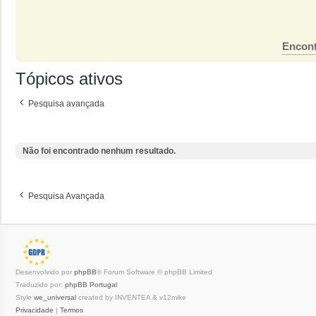
Encont
Tópicos ativos
Pesquisa avançada
Não foi encontrado nenhum resultado.
Pesquisa Avançada
Desenvolvido por
phpBB
® Forum Software © phpBB Limited
Traduzido por:
phpBB Portugal
Style
we_universal
created by INVENTEA & v12mike
Privacidade
|
Termos