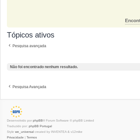
Encont
Tópicos ativos
Pesquisa avançada
Não foi encontrado nenhum resultado.
Pesquisa Avançada
Desenvolvido por
phpBB
® Forum Software © phpBB Limited
Traduzido por:
phpBB Portugal
Style
we_universal
created by INVENTEA & v12mike
Privacidade
|
Termos