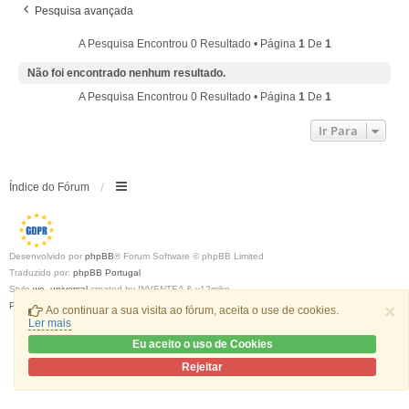
Pesquisa avançada
A Pesquisa Encontrou 0 Resultado • Página
1
De
1
Não foi encontrado nenhum resultado.
A Pesquisa Encontrou 0 Resultado • Página
1
De
1
Ir Para
Índice do Fórum
Desenvolvido por
phpBB
® Forum Software © phpBB Limited
Traduzido por:
phpBB Portugal
Style
we_universal
created by INVENTEA & v12mike
Privacidade
|
Termos
×
Ao continuar a sua visita ao fórum, aceita o use de cookies.
Ler mais
Eu aceito o uso de Cookies
Rejeitar